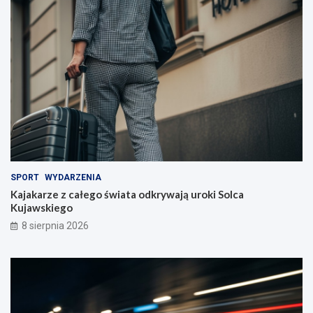
i
e
l
i
!
SPORT
WYDARZENIA
Kajakarze z całego świata odkrywają uroki Solca
Kujawskiego
8 sierpnia 2026