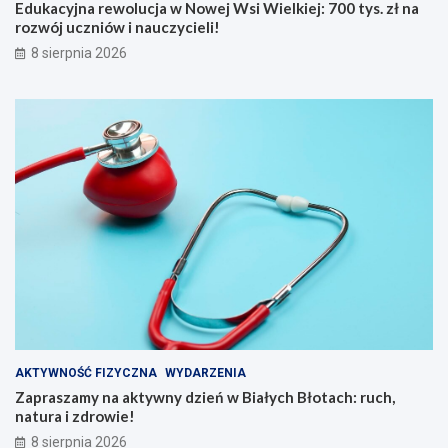
w
e
Edukacyjna rewolucja w Nowej Wsi Wielkiej: 700 tys. zł na
e
ń
rozwój uczniów i nauczycieli!
j
w
8 sierpnia 2026
W
B
s
i
i
a
W
ł
i
y
e
c
l
h
k
B
i
ł
e
o
j
t
:
a
7
c
0
h
0
:
t
r
y
u
AKTYWNOŚĆ FIZYCZNA
WYDARZENIA
s
c
Zapraszamy na aktywny dzień w Białych Błotach: ruch,
.
h
natura i zdrowie!
z
,
8 sierpnia 2026
ł
n