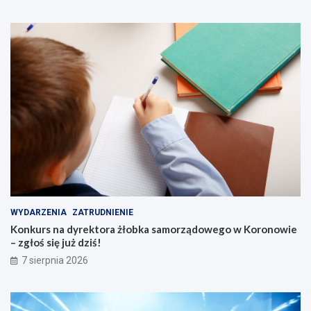
o
s
k
i
c
h
s
e
n
i
o
r
ó
w
WYDARZENIA
ZATRUDNIENIE
Konkurs na dyrektora żłobka samorządowego w Koronowie
– zgłoś się już dziś!
7 sierpnia 2026