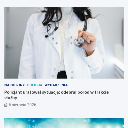
NARODZINY
POLICJA
WYDARZENIA
Policjant uratował sytuację: odebrał poród w trakcie
służby!
6 sierpnia 2026