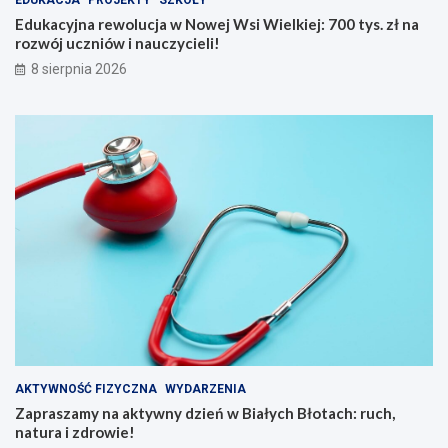
EDUKACJA
PROJEKTY
SZKOŁY
k
s
Edukacyjna rewolucja w Nowej Wsi Wielkiej: 700 tys. zł na
d
.
rozwój uczniów i nauczycieli!
b
z
8 sierpnia 2026
a
ł
ć
n
o
a
s
r
i
o
e
z
b
w
i
ó
e
j
l
u
a
c
t
z
e
n
m
i
n
ó
a
w
d
i
AKTYWNOŚĆ FIZYCZNA
WYDARZENIA
w
n
Zapraszamy na aktywny dzień w Białych Błotach: ruch,
o
a
natura i zdrowie!
d
u