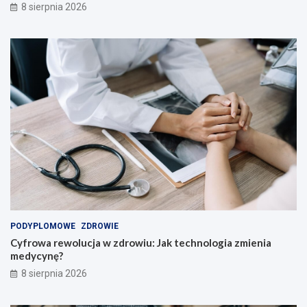
ą
c
8 sierpnia 2026
z
y
c
i
e
l
i
!
PODYPLOMOWE
ZDROWIE
Cyfrowa rewolucja w zdrowiu: Jak technologia zmienia
medycynę?
8 sierpnia 2026