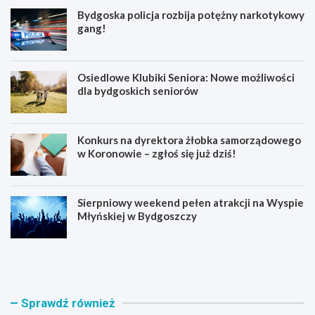
Bydgoska policja rozbija potężny narkotykowy
gang!
Osiedlowe Klubiki Seniora: Nowe możliwości
dla bydgoskich seniorów
Konkurs na dyrektora żłobka samorządowego
w Koronowie – zgłoś się już dziś!
Sierpniowy weekend pełen atrakcji na Wyspie
Młyńskiej w Bydgoszczy
B
O
y
s
d
i
g
e
o
d
Sprawdź również
s
l