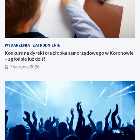
i
o
r
ó
w
WYDARZENIA
ZATRUDNIENIE
Konkurs na dyrektora żłobka samorządowego w Koronowie
– zgłoś się już dziś!
7 sierpnia 2026