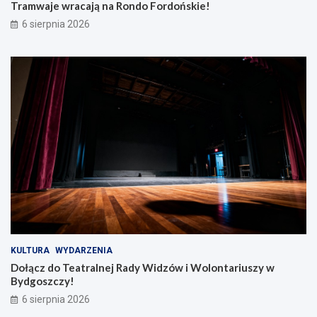
F
W
Tramwaje wracają na Rondo Fordońskie!
o
i
6 sierpnia 2026
r
d
d
z
o
ó
ń
w
s
i
k
W
i
o
e
l
!
o
n
t
a
r
i
u
s
z
KULTURA
WYDARZENIA
y
Dołącz do Teatralnej Rady Widzów i Wolontariuszy w
w
Bydgoszczy!
B
6 sierpnia 2026
y
d