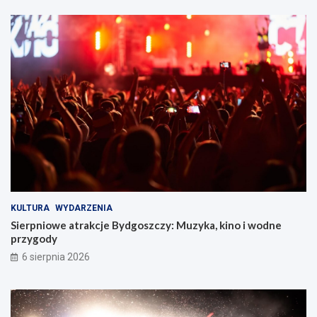
g
o
s
z
c
z
y
!
KULTURA
WYDARZENIA
Sierpniowe atrakcje Bydgoszczy: Muzyka, kino i wodne
przygody
6 sierpnia 2026