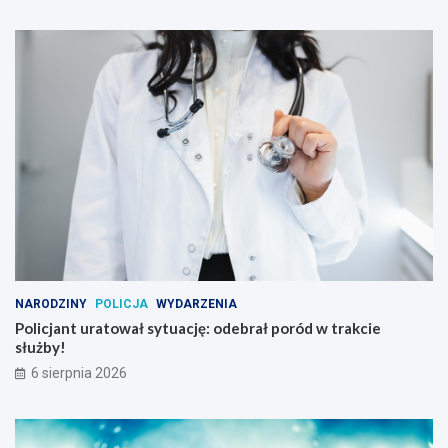
NARODZINY
POLICJA
WYDARZENIA
Policjant uratował sytuację: odebrał poród w trakcie
służby!
6 sierpnia 2026