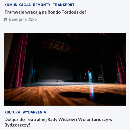
d
d
KOMUNIKACJA
REMONTY
TRANSPORT
o
y
F
W
Tramwaje wracają na Rondo Fordońskie!
o
i
6 sierpnia 2026
r
d
d
z
o
ó
ń
w
s
i
k
W
i
o
e
l
!
o
n
t
a
r
i
u
s
z
KULTURA
WYDARZENIA
y
Dołącz do Teatralnej Rady Widzów i Wolontariuszy w
w
Bydgoszczy!
B