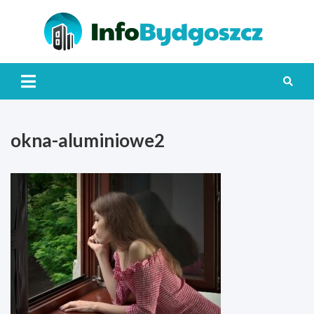
Skip
to
content
Info
okna-aluminiowe2