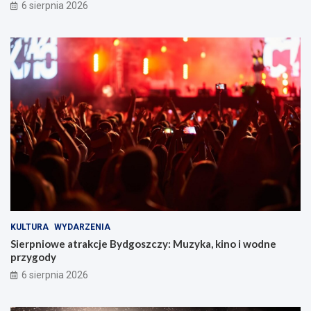
6 sierpnia 2026
y
d
g
o
s
z
c
z
y
!
KULTURA
WYDARZENIA
Sierpniowe atrakcje Bydgoszczy: Muzyka, kino i wodne
przygody
6 sierpnia 2026