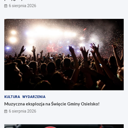
y
n
6 sierpnia 2026
d
e
g
p
o
r
s
z
z
y
c
g
z
o
y
d
!
y
KULTURA
WYDARZENIA
Muzyczna eksplozja na Święcie Gminy Osielsko!
6 sierpnia 2026