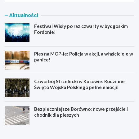
Aktualności
Festiwal Wisły po raz czwarty w bydgoskim
Fordonie!
Pies na MOP-ie: Policja w akcji, a właściciele w
panice!
Czwórbój Strzelecki w Kusowie: Rodzinne
Święto Wojska Polskiego pełne emocji!
Bezpieczniejsze Borówno: nowe przejście i
chodnik dla pieszych
F
P
e
i
s
e