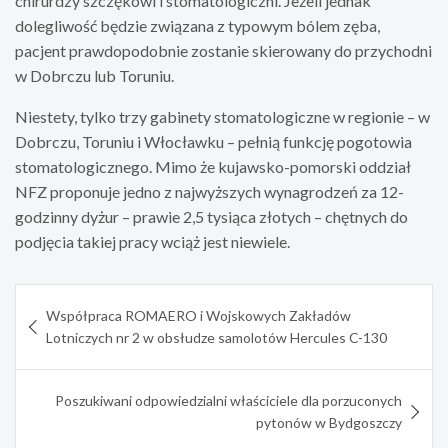
chirurdzy szczękowi i stomatologiczni. Jeżeli jednak
dolegliwość będzie związana z typowym bólem zęba,
pacjent prawdopodobnie zostanie skierowany do przychodni
w Dobrczu lub Toruniu.
Niestety, tylko trzy gabinety stomatologiczne w regionie – w
Dobrczu, Toruniu i Włocławku – pełnią funkcję pogotowia
stomatologicznego. Mimo że kujawsko-pomorski oddział
NFZ proponuje jedno z najwyższych wynagrodzeń za 12-
godzinny dyżur – prawie 2,5 tysiąca złotych – chętnych do
podjęcia takiej pracy wciąż jest niewiele.
Nawigacja
Współpraca ROMAERO i Wojskowych Zakładów
wpisu
Lotniczych nr 2 w obsłudze samolotów Hercules C-130
Poszukiwani odpowiedzialni właściciele dla porzuconych
pytonów w Bydgoszczy