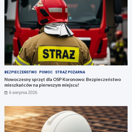
z
y
g
o
d
y
BEZPIECZEŃSTWO
POMOC
STRAŻ POŻARNA
Nowoczesny sprzęt dla OSP Koronowo: Bezpieczeństwo
mieszkańców na pierwszym miejscu!
6 sierpnia 2026