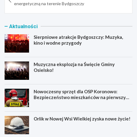
wpisu
energetyczną na terenie Bydgoszczy
Aktualności
Sierpniowe atrakcje Bydgoszczy: Muzyka,
kino i wodne przygody
Muzyczna eksplozja na Święcie Gminy
Osielsko!
Nowoczesny sprzęt dla OSP Koronowo:
Bezpieczeństwo mieszkańców na pierwszym
miejscu!
Orlik w Nowej Wsi Wielkiej zyska nowe życie!
S
M