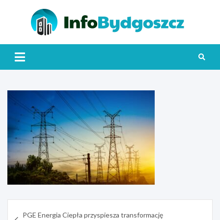
Skip
to
content
Info
Nawigacja
PGE Energia Ciepła przyspiesza transformację