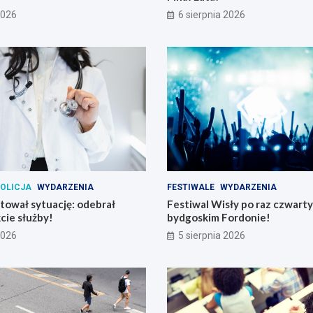
2026
6 sierpnia 2026
OLICJA
WYDARZENIA
FESTIWALE
WYDARZENIA
atował sytuację: odebrał
Festiwal Wisły po raz czwart
cie służby!
bydgoskim Fordonie!
2026
5 sierpnia 2026