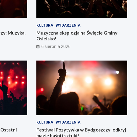
KULTURA
WYDARZENIA
czy: Muzyka,
Muzyczna eksplozja na Święcie Gminy
Osielsko!
6 sierpnia 2026
KULTURA
WYDARZENIA
 Ostatni
Festiwal Pozytywka w Bydgoszczy: odkryj
magię baśni i sztuki!