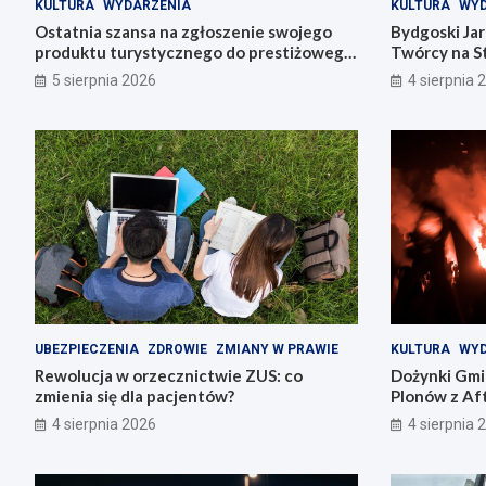
KULTURA
WYDARZENIA
KULTURA
WYD
Ostatnia szansa na zgłoszenie swojego
Bydgoski Ja
produktu turystycznego do prestiżowego
Twórcy na St
konkursu POT
5 sierpnia 2026
4 sierpnia 
UBEZPIECZENIA
ZDROWIE
ZMIANY W PRAWIE
KULTURA
WYD
Rewolucja w orzecznictwie ZUS: co
Dożynki Gmi
zmienia się dla pacjentów?
Plonów z Aft
4 sierpnia 2026
4 sierpnia 