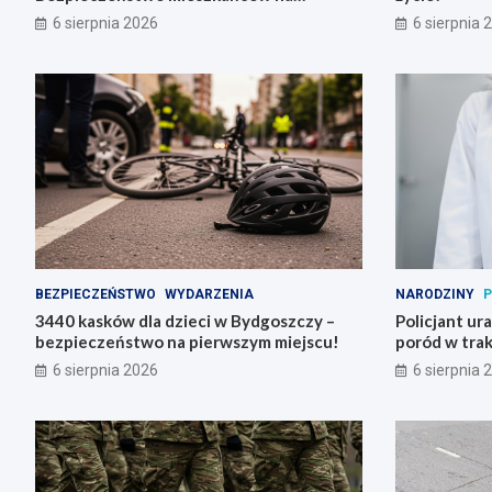
pierwszym miejscu!
6 sierpnia 2026
6 sierpnia 
BEZPIECZEŃSTWO
WYDARZENIA
NARODZINY
P
3440 kasków dla dzieci w Bydgoszczy –
Policjant ur
bezpieczeństwo na pierwszym miejscu!
poród w trak
6 sierpnia 2026
6 sierpnia 