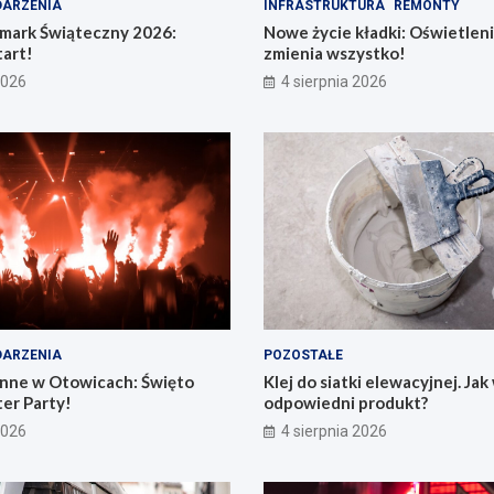
ARZENIA
INFRASTRUKTURA
REMONTY
rmark Świąteczny 2026:
Nowe życie kładki: Oświetleni
art!
zmienia wszystko!
2026
4 sierpnia 2026
ARZENIA
POZOSTAŁE
nne w Otowicach: Święto
Klej do siatki elewacyjnej. Ja
er Party!
odpowiedni produkt?
2026
4 sierpnia 2026