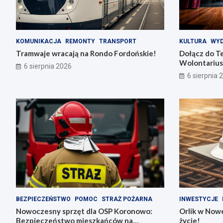
KOMUNIKACJA
REMONTY
TRANSPORT
KULTURA
WYD
Tramwaje wracają na Rondo Fordońskie!
Dołącz do T
Wolontarius
6 sierpnia 2026
6 sierpnia 
BEZPIECZEŃSTWO
POMOC
STRAŻ POŻARNA
INWESTYCJE
Nowoczesny sprzęt dla OSP Koronowo:
Orlik w Nowe
Bezpieczeństwo mieszkańców na
życie!