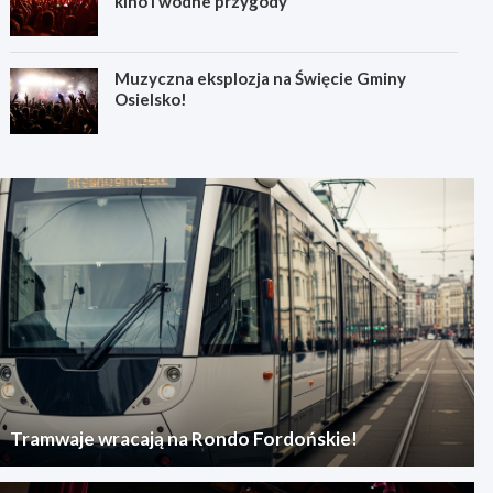
kino i wodne przygody
Muzyczna eksplozja na Święcie Gminy
Osielsko!
Tramwaje wracają na Rondo Fordońskie!