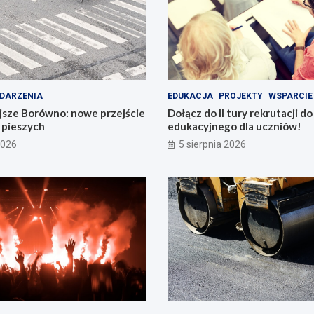
DARZENIA
EDUKACJA
PROJEKTY
WSPARCIE
jsze Borówno: nowe przejście
Dołącz do II tury rekrutacji d
a pieszych
edukacyjnego dla uczniów!
2026
5 sierpnia 2026