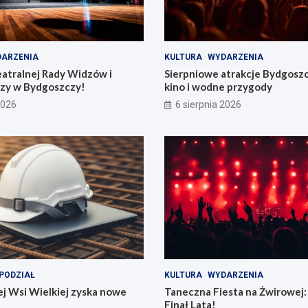
ARZENIA
KULTURA
WYDARZENIA
eatralnej Rady Widzów i
Sierpniowe atrakcje Bydgosz
zy w Bydgoszczy!
kino i wodne przygody
2026
6 sierpnia 2026
PODZIAŁ
KULTURA
WYDARZENIA
j Wsi Wielkiej zyska nowe
Taneczna Fiesta na Żwirowej:
Finał Lata!