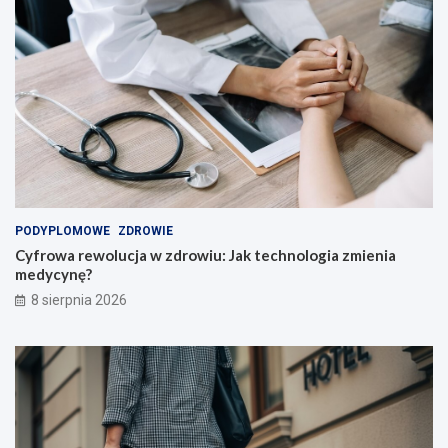
l
i
!
PODYPLOMOWE
ZDROWIE
Cyfrowa rewolucja w zdrowiu: Jak technologia zmienia
medycynę?
8 sierpnia 2026