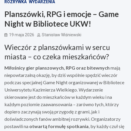
ROZRYWKA
WYDARZENIA
Planszówki, RPG i emocje – Game
Night w Bibliotece UKW!
19 maja 2026
Stanisław Wiśniewski
Wieczór z planszówkami w sercu
miasta – co czeka mieszkańców?
Miłośnicy gier planszowych, RPG oraz bitewnych
mają
niepowtarzalną okazję, by dziś wspólnie spędzić wieczór
podczas specjalnej Game Night organizowanej w Bibliotece
Uniwersytetu Kazimierza Wielkiego. Wydarzenie
skierowane jest do mieszkańców w każdym wieku i na
każdym poziomie zaawansowania – zarówno tych, którzy
dopiero zaczynają swoją przygodę z grami, jak i
doświadczonych fanów ambitnej rozrywki. Organizatorzy
postawili na
otwartą formułę spotkania
, by każdy czuł się