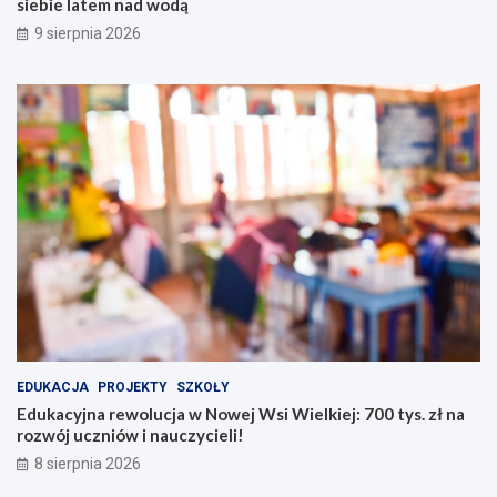
ż
e
siebie latem nad wodą
y
j
9 sierpnia 2026
b
W
e
s
z
i
p
W
i
i
e
e
c
l
z
k
e
i
ń
e
s
j
t
:
w
7
a
0
:
0
j
t
a
y
EDUKACJA
PROJEKTY
SZKOŁY
k
s
Edukacyjna rewolucja w Nowej Wsi Wielkiej: 700 tys. zł na
d
.
rozwój uczniów i nauczycieli!
b
z
8 sierpnia 2026
a
ł
ć
n