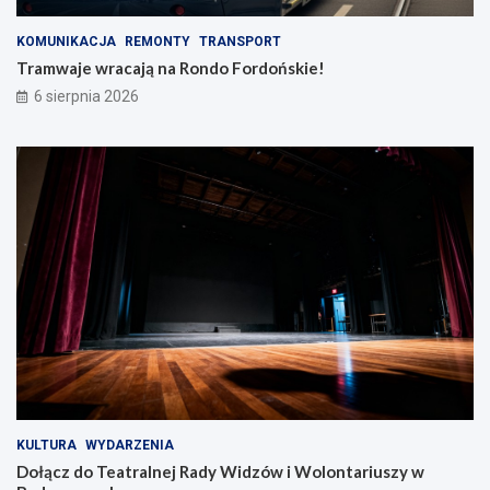
n
a
d
d
KOMUNIKACJA
REMONTY
TRANSPORT
o
y
F
W
Tramwaje wracają na Rondo Fordońskie!
o
i
6 sierpnia 2026
r
d
d
z
o
ó
ń
w
s
i
k
W
i
o
e
l
!
o
n
t
a
r
i
u
s
z
KULTURA
WYDARZENIA
y
Dołącz do Teatralnej Rady Widzów i Wolontariuszy w
w