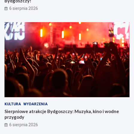
Bydgoszczy!
B
6 sierpnia 2026
y
d
g
o
s
z
c
z
y
!
KULTURA
WYDARZENIA
Sierpniowe atrakcje Bydgoszczy: Muzyka, kino i wodne
przygody
6 sierpnia 2026