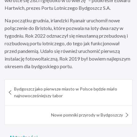
wkrótce się ziści i głęboko w to wierzę” – podkreślił Edward
Hartwich, prezes Portu Lotniczego Bydgoszcz S.A.
Na początku grudnia, irlandzki Ryanair uruchomił nowe
połączenie do Bristolu, które pozwala na loty dwa razy w
tygodniu. Rok 2022 odznaczył się nieustanną przebudową i
rozbudową portu lotniczego, do tego jak funkcjonował
przed pandemią. Udało się również uruchomić pierwszą
instalację fotowoltaiczną. Rok 2019 był bowiem najlepszym
okresem dla bydgoskiego portu.
Nawigacja
Bydgoszcz jako pierwsze miasto w Polsce będzie miało
wpisu
najnowocześniejszy tabor
Nowe pomniki przyrody w Bydgoszczy