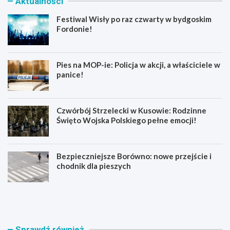
Aktualności
Festiwal Wisły po raz czwarty w bydgoskim
Fordonie!
Pies na MOP-ie: Policja w akcji, a właściciele w
panice!
Czwórbój Strzelecki w Kusowie: Rodzinne
Święto Wojska Polskiego pełne emocji!
Bezpieczniejsze Borówno: nowe przejście i
chodnik dla pieszych
F
P
e
i
s
e
t
s
i
n
Sprawdź również
w
a