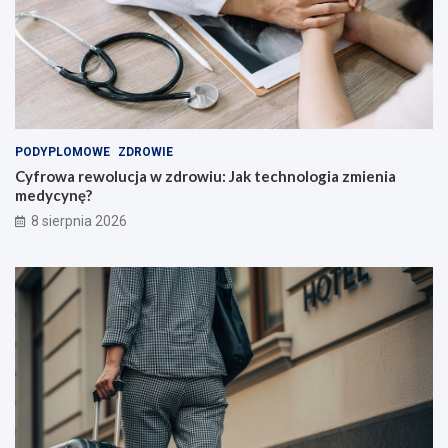
u
r
c
o
z
w
n
i
i
e
ó
!
w
i
PODYPLOMOWE
ZDROWIE
n
Cyfrowa rewolucja w zdrowiu: Jak technologia zmienia
a
medycynę?
u
c
8 sierpnia 2026
z
y
c
i
e
l
i
!