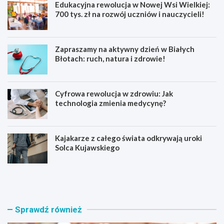
Edukacyjna rewolucja w Nowej Wsi Wielkiej:
700 tys. zł na rozwój uczniów i nauczycieli!
Zapraszamy na aktywny dzień w Białych
Błotach: ruch, natura i zdrowie!
Cyfrowa rewolucja w zdrowiu: Jak
technologia zmienia medycynę?
Kajakarze z całego świata odkrywają uroki
Solca Kujawskiego
E
Z
d
a
u
p
k
r
a
a
Sprawdź również
c
s
y
z