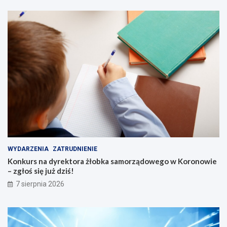
s
k
i
c
h
s
e
n
i
o
r
ó
w
WYDARZENIA
ZATRUDNIENIE
Konkurs na dyrektora żłobka samorządowego w Koronowie
– zgłoś się już dziś!
7 sierpnia 2026