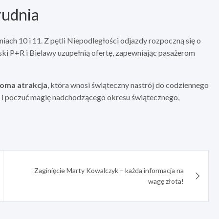
rudnia
niach 10 i 11. Z pętli Niepodległości odjazdy rozpoczną się o
ski P+R i Bielawy uzupełnią ofertę, zapewniając pasażerom
oma atrakcja
, która wnosi świąteczny nastrój do codziennego
ę i poczuć magię nadchodzącego okresu świątecznego,
Zaginięcie Marty Kowalczyk – każda informacja na
wagę złota!