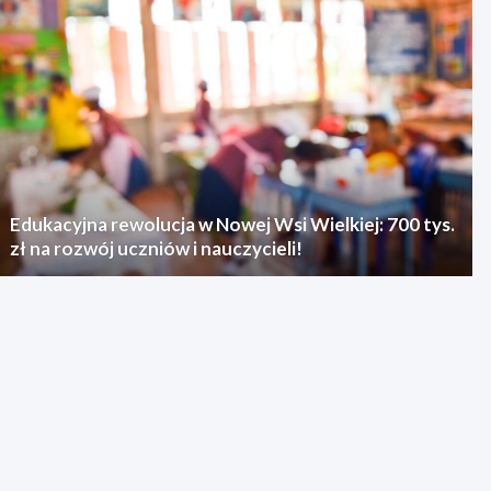
Edukacyjna rewolucja w Nowej Wsi Wielkiej: 700 tys.
zł na rozwój uczniów i nauczycieli!