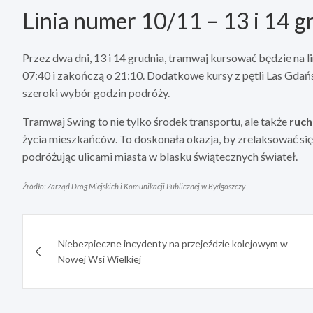
Linia numer 10/11 – 13 i 14 g
Przez dwa dni, 13 i 14 grudnia, tramwaj kursować będzie na li
07:40 i zakończą o 21:10. Dodatkowe kursy z pętli Las Gdań
szeroki wybór godzin podróży.
Tramwaj Swing to nie tylko środek transportu, ale także
ruch
życia mieszkańców. To doskonała okazja, by zrelaksować si
podróżując ulicami miasta w blasku świątecznych świateł.
Źródło: Zarząd Dróg Miejskich i Komunikacji Publicznej w Bydgoszczy
Nawigacja
Niebezpieczne incydenty na przejeździe kolejowym w
wpisu
Nowej Wsi Wielkiej