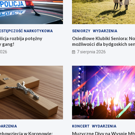
ESTĘPCZOŚĆ NARKOTYKOWA
SENIORZY
WYDARZENIA
icja rozbija potężny
Osiedlowe Klubiki Seniora: N
 gang!
możliwości dla bydgoskich se
2026
7 sierpnia 2026
ARZENIA
KONCERT
WYDARZENIA
bowzięcia w Koronowie:
Muzyczne Divy na Wyspie Mły