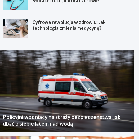
Błotach: ruch, natura i zdrowie!
Cyfrowa rewolucja w zdrowiu: Jak
technologia zmienia medycynę?
Policyjni wodniacy na straży bezpieczeństwa: jak
dbać o siebie latem nad wodą