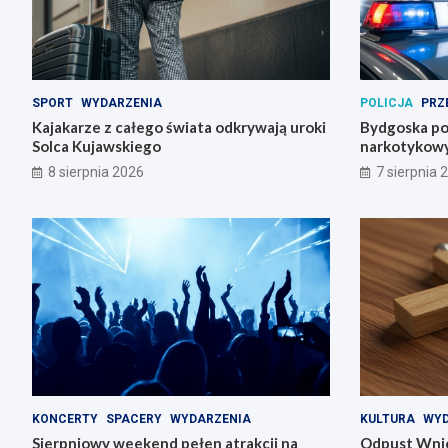
SPORT
WYDARZENIA
POLICJA
PRZ
Kajakarze z całego świata odkrywają uroki
Bydgoska pol
Solca Kujawskiego
narkotykowy
8 sierpnia 2026
7 sierpnia 
KONCERTY
SPACERY
WYDARZENIA
KULTURA
WYD
Sierpniowy weekend pełen atrakcji na
Odpust Wnie