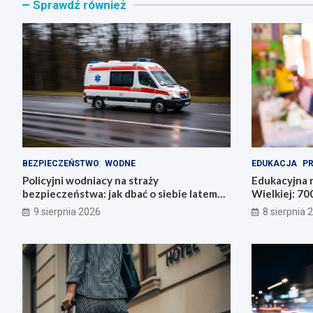
Sprawdź również
BEZPIECZEŃSTWO
WODNE
EDUKACJA
P
Policyjni wodniacy na straży
Edukacyjna 
bezpieczeństwa: jak dbać o siebie latem
Wielkiej: 700
nad wodą
nauczycieli!
9 sierpnia 2026
8 sierpnia 