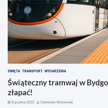
ŚWIĘTA
TRANSPORT
WYDARZENIA
Świąteczny tramwaj w Bydgos
złapać!
8 grudnia 2025
Stanisław Wiśniewski