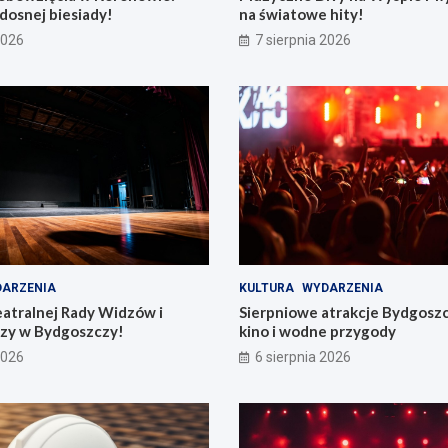
dosnej biesiady!
na światowe hity!
2026
7 sierpnia 2026
ARZENIA
KULTURA
WYDARZENIA
eatralnej Rady Widzów i
Sierpniowe atrakcje Bydgosz
zy w Bydgoszczy!
kino i wodne przygody
2026
6 sierpnia 2026