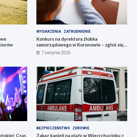
WYDARZENIA
ZATRUDNIENIE
owe
Konkurs na dyrektora żłobka
niorów
samorządowego w Koronowie – zgłoś się
już dziś!
7 sierpnia 2026
BEZPIECZEŃSTWO
ZDROWIE
ńskiej: Czas
Zakaz kąpieli na plaży w Wierzchucinku z