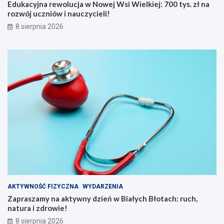
w
e
Edukacyjna rewolucja w Nowej Wsi Wielkiej: 700 tys. zł na
e
ń
rozwój uczniów i nauczycieli!
j
w
8 sierpnia 2026
W
B
s
i
i
a
W
ł
i
y
e
c
l
h
k
B
i
ł
e
o
j
t
:
a
7
c
0
h
0
:
t
r
y
u
AKTYWNOŚĆ FIZYCZNA
WYDARZENIA
s
c
Zapraszamy na aktywny dzień w Białych Błotach: ruch,
.
h
natura i zdrowie!
z
,
8 sierpnia 2026
ł
n