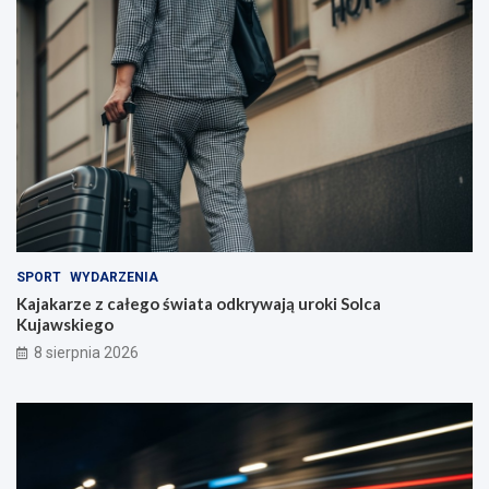
i
e
l
i
!
SPORT
WYDARZENIA
Kajakarze z całego świata odkrywają uroki Solca
Kujawskiego
8 sierpnia 2026