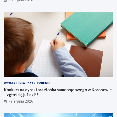
!
g
o
s
k
i
c
h
s
e
n
i
o
r
ó
w
WYDARZENIA
ZATRUDNIENIE
Konkurs na dyrektora żłobka samorządowego w Koronowie
– zgłoś się już dziś!
7 sierpnia 2026