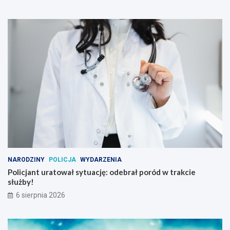
NARODZINY
POLICJA
WYDARZENIA
Policjant uratował sytuację: odebrał poród w trakcie
służby!
6 sierpnia 2026