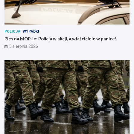
F
i
o
e
r
l
d
e
o
w
n
p
POLICJA
WYPADKI
i
a
Pies na MOP-ie: Policja w akcji, a właściciele w panice!
e
n
5 sierpnia 2026
!
i
c
e
!