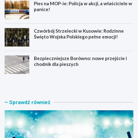
Pies na MOP-ie: Policja w akcji, a właściciele w
panice!
Czwórbój Strzelecki w Kusowie: Rodzinne
Święto Wojska Polskiego pełne emocji!
Bezpieczniejsze Borówno: nowe przejście i
chodnik dla pieszych
F
P
e
i
s
e
t
s
i
n
Sprawdź również
w
a
a
M
l
O
W
P
i
-
s
i
ł
e