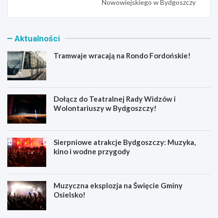
Nowowiejskiego w Bydgoszczy
Aktualności
Tramwaje wracają na Rondo Fordońskie!
Dołącz do Teatralnej Rady Widzów i
Wolontariuszy w Bydgoszczy!
Sierpniowe atrakcje Bydgoszczy: Muzyka,
kino i wodne przygody
Muzyczna eksplozja na Święcie Gminy
Osielsko!
T
D
r
o