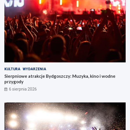
z
c
z
y
!
KULTURA
WYDARZENIA
Sierpniowe atrakcje Bydgoszczy: Muzyka, kino i wodne
przygody
6 sierpnia 2026