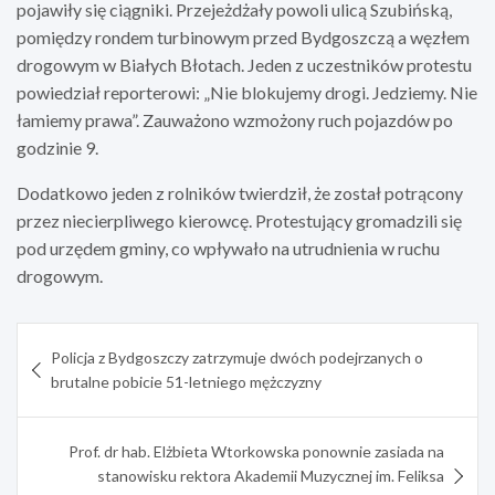
pojawiły się ciągniki. Przejeżdżały powoli ulicą Szubińską,
pomiędzy rondem turbinowym przed Bydgoszczą a węzłem
drogowym w Białych Błotach. Jeden z uczestników protestu
powiedział reporterowi: „Nie blokujemy drogi. Jedziemy. Nie
łamiemy prawa”. Zauważono wzmożony ruch pojazdów po
godzinie 9.
Dodatkowo jeden z rolników twierdził, że został potrącony
przez niecierpliwego kierowcę. Protestujący gromadzili się
pod urzędem gminy, co wpływało na utrudnienia w ruchu
drogowym.
Nawigacja
Policja z Bydgoszczy zatrzymuje dwóch podejrzanych o
wpisu
brutalne pobicie 51-letniego mężczyzny
Prof. dr hab. Elżbieta Wtorkowska ponownie zasiada na
stanowisku rektora Akademii Muzycznej im. Feliksa