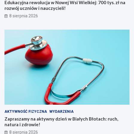
w
e
Edukacyjna rewolucja w Nowej Wsi Wielkiej: 700 tys. zł na
e
ń
rozwój uczniów i nauczycieli!
j
w
8 sierpnia 2026
W
B
s
i
i
a
W
ł
i
y
e
c
l
h
k
B
i
ł
e
o
j
t
:
a
7
c
0
h
0
:
t
r
y
u
AKTYWNOŚĆ FIZYCZNA
WYDARZENIA
s
c
Zapraszamy na aktywny dzień w Białych Błotach: ruch,
.
h
natura i zdrowie!
z
,
8 sierpnia 2026
ł
n