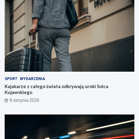
i
e
l
i
!
SPORT
WYDARZENIA
Kajakarze z całego świata odkrywają uroki Solca
Kujawskiego
8 sierpnia 2026