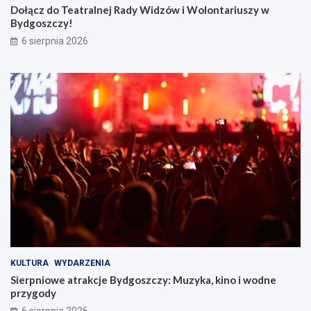
y
Dołącz do Teatralnej Rady Widzów i Wolontariuszy w
w
Bydgoszczy!
B
6 sierpnia 2026
y
d
g
o
s
z
c
z
y
!
KULTURA
WYDARZENIA
Sierpniowe atrakcje Bydgoszczy: Muzyka, kino i wodne
przygody