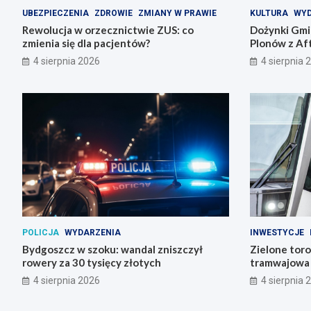
UBEZPIECZENIA
ZDROWIE
ZMIANY W PRAWIE
KULTURA
WYD
Rewolucja w orzecznictwie ZUS: co
Dożynki Gmi
zmienia się dla pacjentów?
Plonów z Aft
4 sierpnia 2026
4 sierpnia 
POLICJA
WYDARZENIA
INWESTYCJE
Bydgoszcz w szoku: wandal zniszczył
Zielone toro
rowery za 30 tysięcy złotych
tramwajowa 
budowy!
4 sierpnia 2026
4 sierpnia 