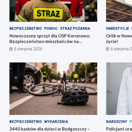
BEZPIECZEŃSTWO
POMOC
STRAŻ POŻARNA
INWESTYCJE
Nowoczesny sprzęt dla OSP Koronowo:
Orlik w Nowe
Bezpieczeństwo mieszkańców na
życie!
pierwszym miejscu!
6 sierpnia 2026
6 sierpnia 
BEZPIECZEŃSTWO
WYDARZENIA
NARODZINY
P
3440 kasków dla dzieci w Bydgoszczy –
Policjant ur