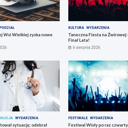
PODZIAŁ
KULTURA
WYDARZENIA
j Wsi Wielkiej zyska nowe
Taneczna Fiesta na Żwirowej:
Finał Lata!
2026
6 sierpnia 2026
OLICJA
WYDARZENIA
FESTIWALE
WYDARZENIA
atował sytuację: odebrał
Festiwal Wisły po raz czwart