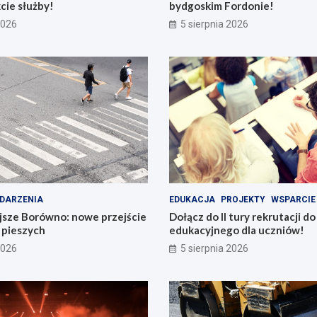
cie służby!
bydgoskim Fordonie!
2026
5 sierpnia 2026
DARZENIA
EDUKACJA
PROJEKTY
WSPARCIE
jsze Borówno: nowe przejście
Dołącz do II tury rekrutacji d
a pieszych
edukacyjnego dla uczniów!
2026
5 sierpnia 2026