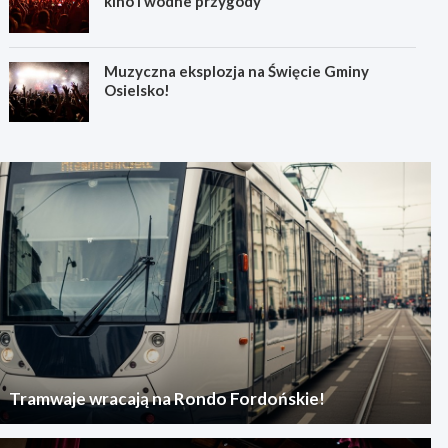
kino i wodne przygody
Muzyczna eksplozja na Święcie Gminy
Osielsko!
Tramwaje wracają na Rondo Fordońskie!