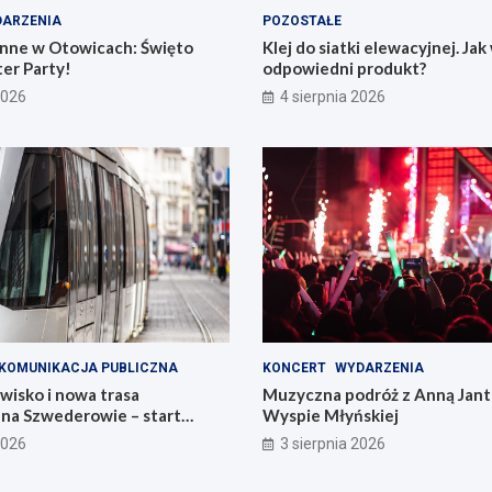
ARZENIA
POZOSTAŁE
nne w Otowicach: Święto
Klej do siatki elewacyjnej. Ja
er Party!
odpowiedni produkt?
2026
4 sierpnia 2026
KOMUNIKACJA PUBLICZNA
KONCERT
WYDARZENIA
wisko i nowa trasa
Muzyczna podróż z Anną Jant
na Szwederowie – start
Wyspie Młyńskiej
2026
3 sierpnia 2026