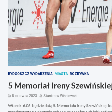
BYDGOSZCZ WYDARZENIA
MIASTA
ROZRYWKA
5 Memoriał Ireny Szewińskie
5 czerwca 2023
Stanisław Wiśniewski
Wtorek, 6.06, będzie datą 5. Memoriału Ireny Szewińskiej, kt
prestiżowego wydarzenia zobaczymy czołowych lekkoatletó