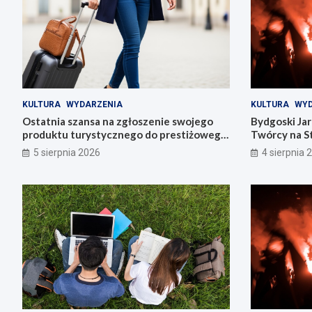
KULTURA
WYDARZENIA
KULTURA
WYD
Ostatnia szansa na zgłoszenie swojego
Bydgoski Ja
produktu turystycznego do prestiżowego
Twórcy na St
konkursu POT
5 sierpnia 2026
4 sierpnia 