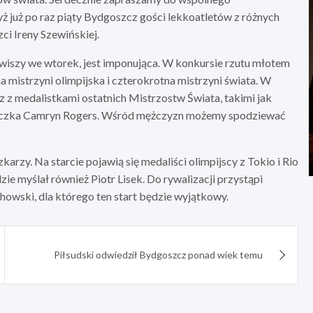
yż już po raz piąty Bydgoszcz gości lekkoatletów z różnych
i Ireny Szewińskiej.
awiszy we wtorek, jest imponująca. W konkursie rzutu młotem
 mistrzyni olimpijska i czterokrotna mistrzyni świata. W
 z medalistkami ostatnich Mistrzostw Świata, takimi jak
yczka Camryn Rogers. Wśród mężczyzn możemy spodziewać
rzy. Na starcie pojawią się medaliści olimpijscy z Tokio i Rio
zie myślał również Piotr Lisek. Do rywalizacji przystąpi
wski, dla którego ten start będzie wyjątkowy.
Piłsudski odwiedził Bydgoszcz ponad wiek temu