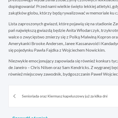
dopingowania! Przed nami wielkie święto lekkiej atletyki, gd
zakątków globu, którzy będą rywalizować w memoriale ku czc
Lista zaproszonych gwiazd, które pojawią się na stadionie Z
pań największą gwiazdą będzie Anita Włodarczyk, trzykrotna
walce o zwycięstwo zmierzy się z Polką Malwiną Kopron oraz
Amerykanki Brooke Andersen, Janee Kassanavoid i Kandad
się pojedynku Pawła Fajdka z Wojciechem Nowickim.
Niezwykle emocjonujący zapowiada się również konkurs tyczka
de Janeiro – Chris Nilsen oraz Sam Kendricks. Z wygranej będ
również miejscowy zawodnik, bydgoszczanin Paweł Wojciecho
Nawigacja
Senioriada oraz Kiermasz kapeluszowy już za kilka dni
wpisu