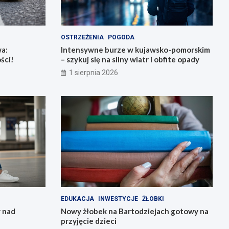
OSTRZEŻENIA
POGODA
a:
Intensywne burze w kujawsko-pomorskim
ści!
– szykuj się na silny wiatr i obfite opady
1 sierpnia 2026
EDUKACJA
INWESTYCJE
ŻŁOBKI
 nad
Nowy żłobek na Bartodziejach gotowy na
przyjęcie dzieci