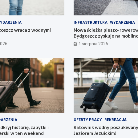
YDARZENIA
INFRASTRUKTURA
WYDARZENIA
goszcz wraca z wodnymi
Nowa ścieżka pieszo-rowerow
Bydgoszcz zyskuje na mobilno
2026
1 sierpnia 2026
ARZENIA
OFERTY PRACY
REKREACJA
kryj historię, zabytki i
Ratownik wodny poszukiwany
terski w ten weekend
Jeziorem Jezuickim!