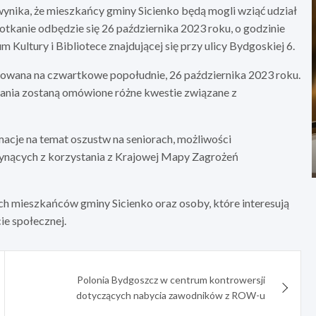
ynika, że mieszkańcy gminy Sicienko będą mogli wziąć udział
tkanie odbędzie się 26 października 2023 roku, o godzinie
Kultury i Bibliotece znajdującej się przy ulicy Bydgoskiej 6.
lanowana na czwartkowe popołudnie, 26 października 2023 roku.
tkania zostaną omówione różne kwestie związane z
acje na temat oszustw na seniorach, możliwości
płynących z korzystania z Krajowej Mapy Zagrożeń
ch mieszkańców gminy Sicienko oraz osoby, które interesują
e społecznej.
Polonia Bydgoszcz w centrum kontrowersji
dotyczących nabycia zawodników z ROW-u