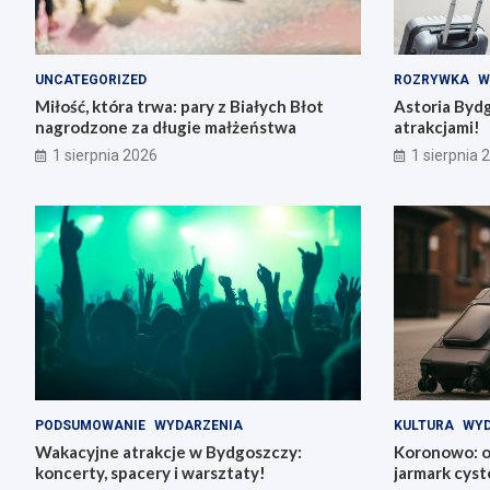
UNCATEGORIZED
ROZRYWKA
W
Miłość, która trwa: pary z Białych Błot
Astoria Byd
nagrodzone za długie małżeństwa
atrakcjami!
1 sierpnia 2026
1 sierpnia 
PODSUMOWANIE
WYDARZENIA
KULTURA
WYD
Wakacyjne atrakcje w Bydgoszczy:
Koronowo: od
koncerty, spacery i warsztaty!
jarmark cys