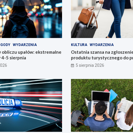
OGODY
WYDARZENIA
KULTURA
WYDARZENIA
 obliczu upałów: ekstremalne
Ostatnia szansa na zgłoszeni
4-5 sierpnia
produktu turystycznego do p
konkursu POT
2026
5 sierpnia 2026