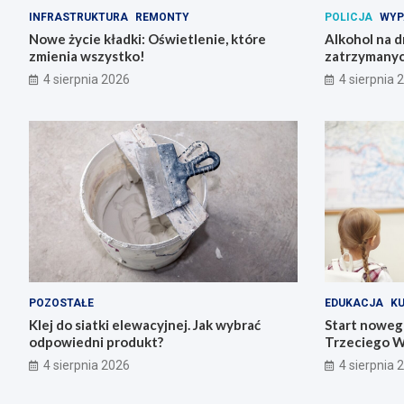
INFRASTRUKTURA
REMONTY
POLICJA
WYP
Nowe życie kładki: Oświetlenie, które
Alkohol na 
zmienia wszystko!
zatrzymanyc
4 sierpnia 2026
4 sierpnia 
POZOSTAŁE
EDUKACJA
K
Klej do siatki elewacyjnej. Jak wybrać
Start noweg
odpowiedni produkt?
Trzeciego W
4 sierpnia 2026
4 sierpnia 