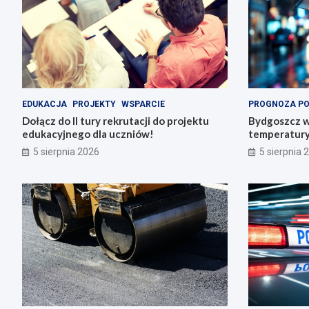
EDUKACJA
PROJEKTY
WSPARCIE
PROGNOZA P
Dołącz do II tury rekrutacji do projektu
Bydgoszcz w
edukacyjnego dla uczniów!
temperatury 
5 sierpnia 2026
5 sierpnia 