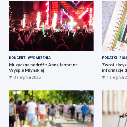
KONCERT
WYDARZENIA
PODATKI
ROL
Muzyczna podróż z Anną Jantar na
Zwrot akcyz
Wyspie Młyńskiej
informacje d
3 sierpnia 2026
1 sierpnia 