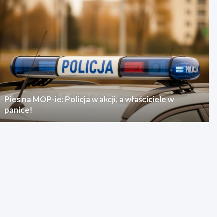
Pies na MOP-ie: Policja w akcji, a właściciele w
panice!