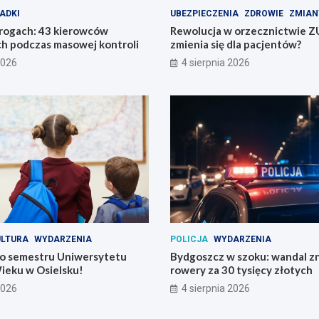
ADKI
UBEZPIECZENIA
ZDROWIE
ZMIAN
drogach: 43 kierowców
Rewolucja w orzecznictwie Z
h podczas masowej kontroli
zmienia się dla pacjentów?
2026
4 sierpnia 2026
ULTURA
WYDARZENIA
POLICJA
WYDARZENIA
o semestru Uniwersytetu
Bydgoszcz w szoku: wandal zn
ieku w Osielsku!
rowery za 30 tysięcy złotych
2026
4 sierpnia 2026