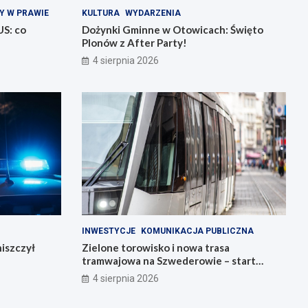
Y W PRAWIE
KULTURA
WYDARZENIA
US: co
Dożynki Gminne w Otowicach: Święto
Plonów z After Party!
4 sierpnia 2026
INWESTYCJE
KOMUNIKACJA PUBLICZNA
iszczył
Zielone torowisko i nowa trasa
tramwajowa na Szwederowie – start
budowy!
4 sierpnia 2026