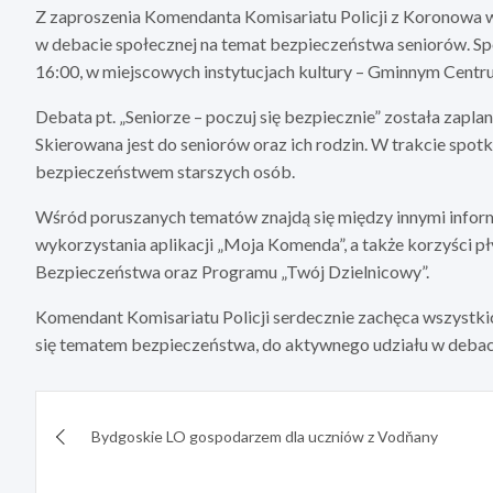
Z zaproszenia Komendanta Komisariatu Policji z Koronowa w
w debacie społecznej na temat bezpieczeństwa seniorów. Spo
16:00, w miejscowych instytucjach kultury – Gminnym Centrum 
Debata pt. „Seniorze – poczuj się bezpiecznie” została zap
Skierowana jest do seniorów oraz ich rodzin. W trakcie spo
bezpieczeństwem starszych osób.
Wśród poruszanych tematów znajdą się między innymi inform
wykorzystania aplikacji „Moja Komenda”, a także korzyści 
Bezpieczeństwa oraz Programu „Twój Dzielnicowy”.
Komendant Komisariatu Policji serdecznie zachęca wszystki
się tematem bezpieczeństwa, do aktywnego udziału w debaci
Nawigacja
Bydgoskie LO gospodarzem dla uczniów z Vodňany
wpisu