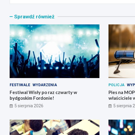
Sprawdź również
FESTIWALE
WYDARZENIA
POLICJA
WYP
Festiwal Wisły po raz czwarty w
Pies na MOP-i
bydgoskim Fordonie!
właściciele 
5 sierpnia 2026
5 sierpnia 