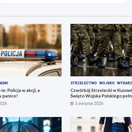
ADKI
STRZELECTWO
WOJSKO
WYDARZ
e: Policja w akcji, a
Czwórbój Strzelecki w Kusow
w panice!
Święto Wojska Polskiego pełn
2026
5 sierpnia 2026