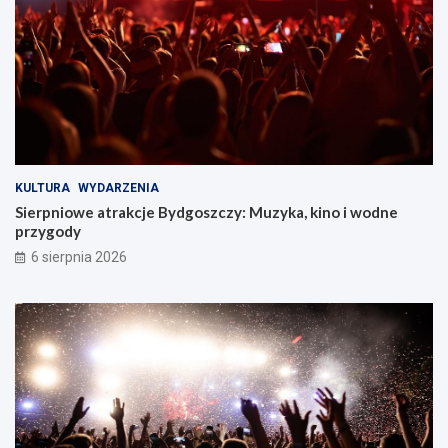
z
y
!
KULTURA
WYDARZENIA
Sierpniowe atrakcje Bydgoszczy: Muzyka, kino i wodne
przygody
6 sierpnia 2026