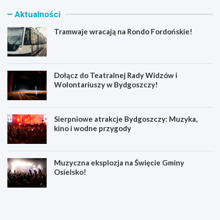
Aktualności
Tramwaje wracają na Rondo Fordońskie!
Dołącz do Teatralnej Rady Widzów i
Wolontariuszy w Bydgoszczy!
Sierpniowe atrakcje Bydgoszczy: Muzyka,
kino i wodne przygody
Muzyczna eksplozja na Święcie Gminy
Osielsko!
T
D
r
o
a
ł
m
ą