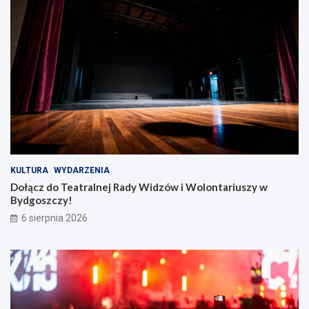
s
i
k
W
i
o
e
l
!
o
n
t
a
r
i
u
s
z
KULTURA
WYDARZENIA
y
Dołącz do Teatralnej Rady Widzów i Wolontariuszy w
w
Bydgoszczy!
B
6 sierpnia 2026
y
d
g
o
s
z
c