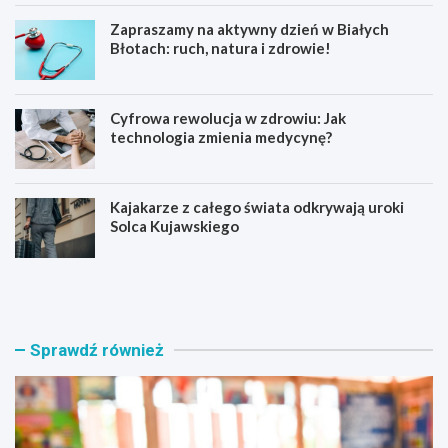
Zapraszamy na aktywny dzień w Białych
Błotach: ruch, natura i zdrowie!
Cyfrowa rewolucja w zdrowiu: Jak
technologia zmienia medycynę?
Kajakarze z całego świata odkrywają uroki
Solca Kujawskiego
E
Z
d
a
u
p
k
r
a
a
Sprawdź również
c
s
y
z
j
a
n
m
a
y
r
n