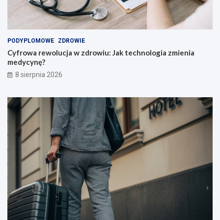
i
e
ó
!
w
i
PODYPLOMOWE
ZDROWIE
n
Cyfrowa rewolucja w zdrowiu: Jak technologia zmienia
a
medycynę?
u
c
8 sierpnia 2026
z
y
c
i
e
l
i
!