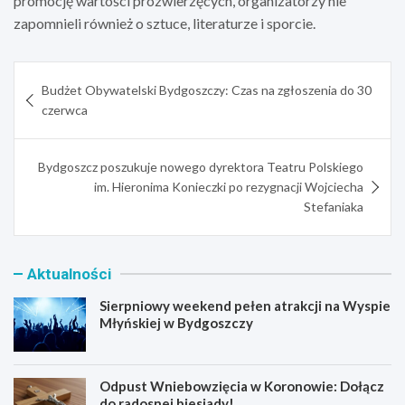
promocję wartości prozwierzęcych, organizatorzy nie
zapomnieli również o sztuce, literaturze i sporcie.
Nawigacja
Budżet Obywatelski Bydgoszczy: Czas na zgłoszenia do 30
wpisu
czerwca
Bydgoszcz poszukuje nowego dyrektora Teatru Polskiego
im. Hieronima Konieczki po rezygnacji Wojciecha
Stefaniaka
Aktualności
Sierpniowy weekend pełen atrakcji na Wyspie
Młyńskiej w Bydgoszczy
Odpust Wniebowzięcia w Koronowie: Dołącz
do radosnej biesiady!