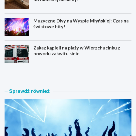
Muzyczne Divy na Wyspie Młyńskiej: Czas na
światowe hity!
Zakaz kąpieli na plaży w Wierzchucinku z
powodu zakwitu sinic
S
O
i
d
e
p
r
u
p
s
Sprawdź również
n
t
i
W
o
n
w
i
y
e
w
b
e
o
e
w