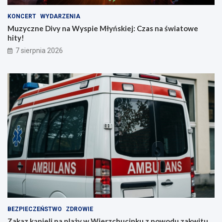
KONCERT
WYDARZENIA
Muzyczne Divy na Wyspie Młyńskiej: Czas na światowe
hity!
7 sierpnia 2026
BEZPIECZEŃSTWO
ZDROWIE
Zakaz kąpieli na plaży w Wierzchucinku z powodu zakwitu