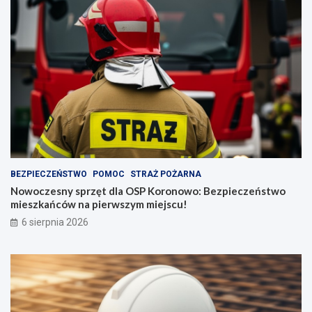
z
y
g
o
d
y
BEZPIECZEŃSTWO
POMOC
STRAŻ POŻARNA
Nowoczesny sprzęt dla OSP Koronowo: Bezpieczeństwo
mieszkańców na pierwszym miejscu!
6 sierpnia 2026