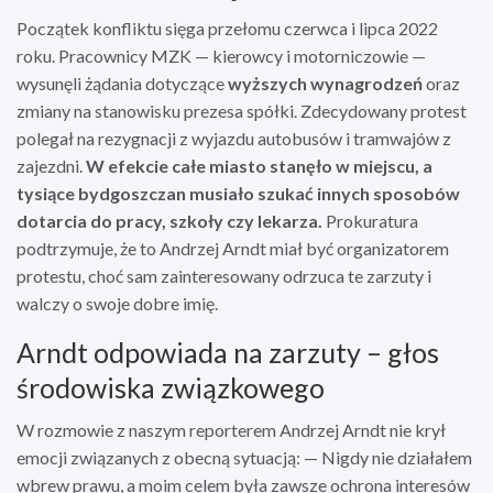
Początek konfliktu sięga przełomu czerwca i lipca 2022
roku. Pracownicy MZK — kierowcy i motorniczowie —
wysunęli żądania dotyczące
wyższych wynagrodzeń
oraz
zmiany na stanowisku prezesa spółki. Zdecydowany protest
polegał na rezygnacji z wyjazdu autobusów i tramwajów z
zajezdni.
W efekcie całe miasto stanęło w miejscu, a
tysiące bydgoszczan musiało szukać innych sposobów
dotarcia do pracy, szkoły czy lekarza.
Prokuratura
podtrzymuje, że to Andrzej Arndt miał być organizatorem
protestu, choć sam zainteresowany odrzuca te zarzuty i
walczy o swoje dobre imię.
Arndt odpowiada na zarzuty – głos
środowiska związkowego
W rozmowie z naszym reporterem Andrzej Arndt nie krył
emocji związanych z obecną sytuacją: — Nigdy nie działałem
wbrew prawu, a moim celem była zawsze ochrona interesów