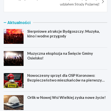
udziałem Straży Pożarnej!
Aktualności
Sierpniowe atrakcje Bydgoszczy: Muzyka,
kino i wodne przygody
Muzyczna eksplozja na Święcie Gminy
Osielsko!
Nowoczesny sprzęt dla OSP Koronowo:
Bezpieczeństwo mieszkańców na pierwszym
miejscu!
Orlik w Nowej Wsi Wielkiej zyska nowe życie!
S
M