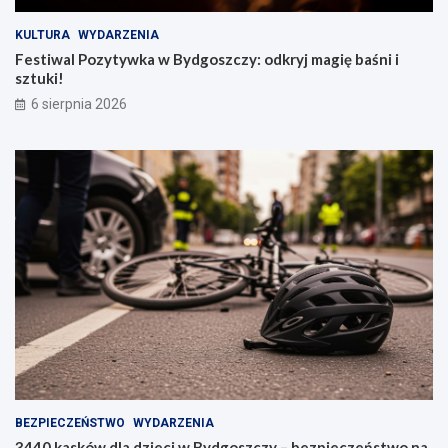
KULTURA
WYDARZENIA
Festiwal Pozytywka w Bydgoszczy: odkryj magię baśni i
sztuki!
6 sierpnia 2026
BEZPIECZEŃSTWO
WYDARZENIA
3440 kasków dla dzieci w Bydgoszczy – bezpieczeństwo na