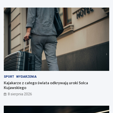
y
c
i
e
l
i
!
SPORT
WYDARZENIA
Kajakarze z całego świata odkrywają uroki Solca
Kujawskiego
8 sierpnia 2026