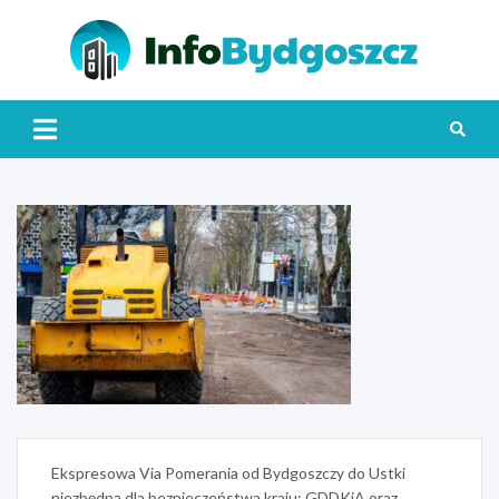
Skip
to
content
Info
Nawigacja
Ekspresowa Via Pomerania od Bydgoszczy do Ustki
wpisu
niezbędna dla bezpieczeństwa kraju: GDDKiA oraz