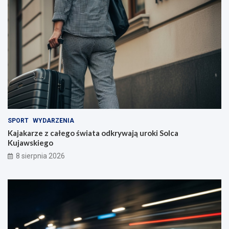
e
l
i
!
SPORT
WYDARZENIA
Kajakarze z całego świata odkrywają uroki Solca
Kujawskiego
8 sierpnia 2026