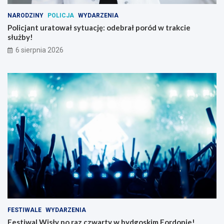
NARODZINY
POLICJA
WYDARZENIA
Policjant uratował sytuację: odebrał poród w trakcie
służby!
6 sierpnia 2026
FESTIWALE
WYDARZENIA
Festiwal Wisły po raz czwarty w bydgoskim Fordonie!