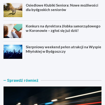
Osiedlowe Klubiki Seniora: Nowe możliwości
dla bydgoskich seniorów
Konkurs na dyrektora żłobka samorządowego
w Koronowie – zgłoś się już dziś!
Sierpniowy weekend pełen atrakcji na Wyspie
Młyńskiej w Bydgoszczy
B
O
y
s
d
i
g
e
o
d
Sprawdź również
s
l
k
o
a
w
p
e
o
K
l
l