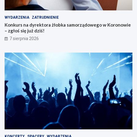
w
WYDARZENIA
ZATRUDNIENIE
Konkurs na dyrektora żłobka samorządowego w Koronowie
– zgłoś się już dziś!
7 sierpnia 2026
KONCERTY
SPACERY
WYDARZENIA