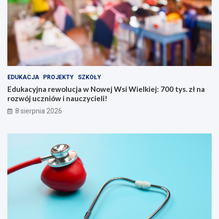
e
l
a
t
e
m
n
a
EDUKACJA
PROJEKTY
SZKOŁY
d
Edukacyjna rewolucja w Nowej Wsi Wielkiej: 700 tys. zł na
w
rozwój uczniów i nauczycieli!
o
d
8 sierpnia 2026
ą