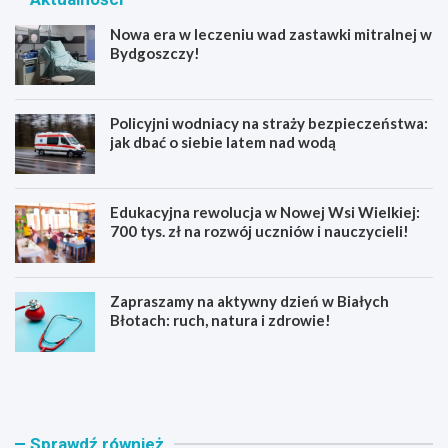
Nowa era w leczeniu wad zastawki mitralnej w
Bydgoszczy!
Policyjni wodniacy na straży bezpieczeństwa:
jak dbać o siebie latem nad wodą
Edukacyjna rewolucja w Nowej Wsi Wielkiej:
700 tys. zł na rozwój uczniów i nauczycieli!
Zapraszamy na aktywny dzień w Białych
Błotach: ruch, natura i zdrowie!
N
P
o
o
w
l
a
i
e
c
Sprawdź również
r
y