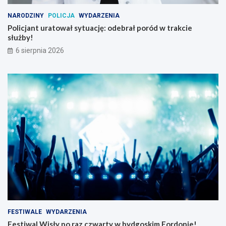
NARODZINY
POLICJA
WYDARZENIA
Policjant uratował sytuację: odebrał poród w trakcie
służby!
6 sierpnia 2026
FESTIWALE
WYDARZENIA
Festiwal Wisły po raz czwarty w bydgoskim Fordonie!