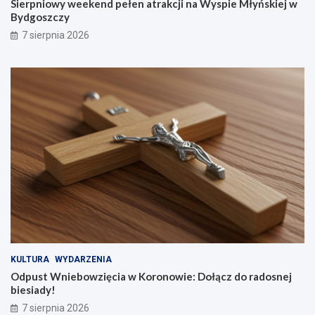
a
r
Sierpniowy weekend pełen atrakcji na Wyspie Młyńskiej w
t
o
Bydgoszczy
r
n
7 sierpnia 2026
a
o
k
w
c
i
j
e
i
:
n
D
a
o
W
ł
y
ą
s
c
p
z
i
d
e
o
M
r
ł
a
y
d
ń
o
KULTURA
WYDARZENIA
s
s
Odpust Wniebowzięcia w Koronowie: Dołącz do radosnej
k
n
biesiady!
i
e
7 sierpnia 2026
e
j