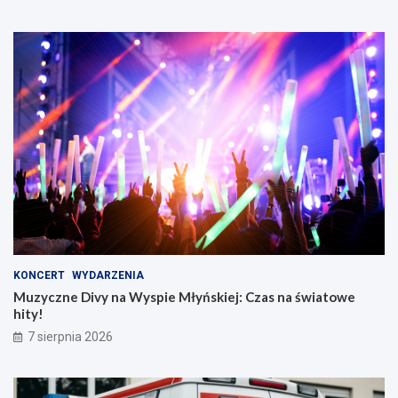
j
b
w
i
B
e
y
s
d
i
g
a
o
d
s
y
z
!
c
z
y
KONCERT
WYDARZENIA
Muzyczne Divy na Wyspie Młyńskiej: Czas na światowe
hity!
7 sierpnia 2026