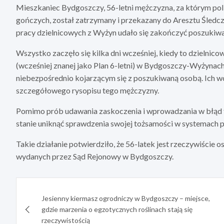
Mieszkaniec Bydgoszczy, 56-letni mężczyzna, za którym poli
gończych, został zatrzymany i przekazany do Aresztu Śledcz
pracy dzielnicowych z Wyżyn udało się zakończyć poszukiwa
Wszystko zaczęło się kilka dni wcześniej, kiedy to dzielnico
(wcześniej znanej jako Plan 6-letni) w Bydgoszczy-Wyżynac
niebezpośrednio kojarzącym się z poszukiwaną osobą. Ich wc
szczegółowego rysopisu tego mężczyzny.
Pomimo prób udawania zaskoczenia i wprowadzania w błąd fu
stanie uniknąć sprawdzenia swojej tożsamości w systemach 
Takie działanie potwierdziło, że 56-latek jest rzeczywiście
wydanych przez Sąd Rejonowy w Bydgoszczy.
Nawigacja
Jesienny kiermasz ogrodniczy w Bydgoszczy – miejsce,
wpisu
gdzie marzenia o egzotycznych roślinach stają się
rzeczywistością