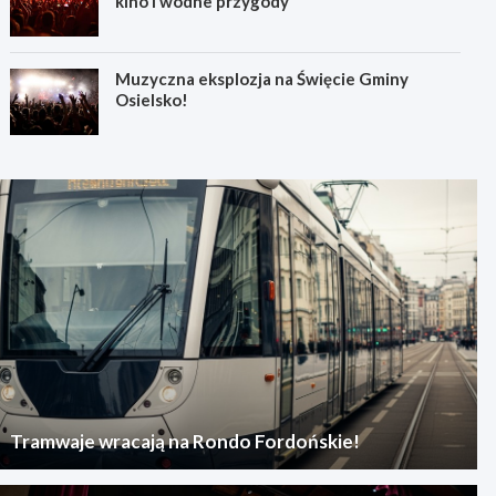
kino i wodne przygody
Muzyczna eksplozja na Święcie Gminy
Osielsko!
Tramwaje wracają na Rondo Fordońskie!