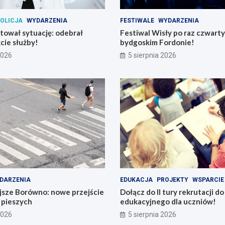
OLICJA
WYDARZENIA
FESTIWALE
WYDARZENIA
atował sytuację: odebrał
Festiwal Wisły po raz czwart
cie służby!
bydgoskim Fordonie!
2026
5 sierpnia 2026
DARZENIA
EDUKACJA
PROJEKTY
WSPARCIE
jsze Borówno: nowe przejście
Dołącz do II tury rekrutacji d
a pieszych
edukacyjnego dla uczniów!
2026
5 sierpnia 2026