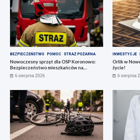
BEZPIECZEŃSTWO
POMOC
STRAŻ POŻARNA
INWESTYCJE
Nowoczesny sprzęt dla OSP Koronowo:
Orlik w Nowe
Bezpieczeństwo mieszkańców na
życie!
pierwszym miejscu!
6 sierpnia 2026
6 sierpnia 