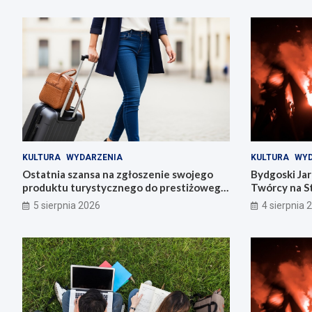
KULTURA
WYDARZENIA
KULTURA
WYD
Ostatnia szansa na zgłoszenie swojego
Bydgoski Ja
produktu turystycznego do prestiżowego
Twórcy na St
konkursu POT
5 sierpnia 2026
4 sierpnia 