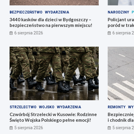
BEZPIECZEŃSTWO
WYDARZENIA
NARODZINY
P
3440 kasków dla dzieci w Bydgoszczy –
Policjant ur
bezpieczeństwo na pierwszym miejscu!
poród w trak
6 sierpnia 2026
6 sierpnia 
STRZELECTWO
WOJSKO
WYDARZENIA
REMONTY
WY
Czwórbój Strzelecki w Kusowie: Rodzinne
Bezpiecznie
Święto Wojska Polskiego pełne emocji!
i chodnik dl
5 sierpnia 2026
5 sierpnia 