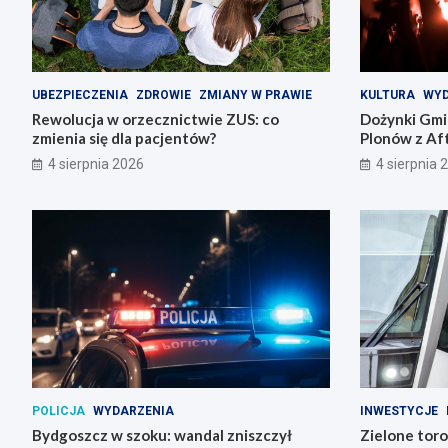
UBEZPIECZENIA
ZDROWIE
ZMIANY W PRAWIE
KULTURA
WYD
Rewolucja w orzecznictwie ZUS: co
Dożynki Gmi
zmienia się dla pacjentów?
Plonów z Aft
4 sierpnia 2026
4 sierpnia 
POLICJA
WYDARZENIA
INWESTYCJE
Bydgoszcz w szoku: wandal zniszczył
Zielone toro