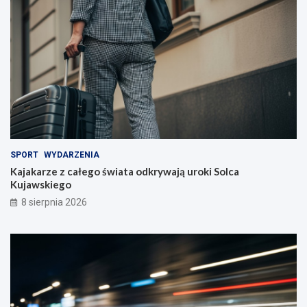
l
i
!
SPORT
WYDARZENIA
Kajakarze z całego świata odkrywają uroki Solca
Kujawskiego
8 sierpnia 2026