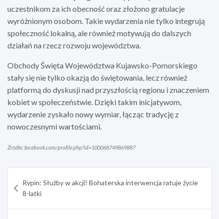
uczestnikom za ich obecność oraz złożono gratulacje
wyróżnionym osobom. Takie wydarzenia nie tylko integrują
społeczność lokalną, ale również motywują do dalszych
działań na rzecz rozwoju województwa.
Obchody Święta Województwa Kujawsko-Pomorskiego
stały się nie tylko okazją do świętowania, lecz również
platformą do dyskusji nad przyszłością regionu i znaczeniem
kobiet w społeczeństwie. Dzięki takim inicjatywom,
wydarzenie zyskało nowy wymiar, łącząc tradycję z
nowoczesnymi wartościami.
Źródło: facebook.com/profile.php?id=100068749869887
Nawigacja
Rypin: Służby w akcji! Bohaterska interwencja ratuje życie
wpisu
8-latki