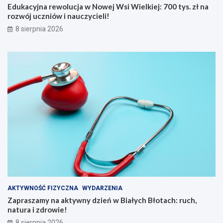
k
s
Edukacyjna rewolucja w Nowej Wsi Wielkiej: 700 tys. zł na
d
.
rozwój uczniów i nauczycieli!
b
z
8 sierpnia 2026
a
ł
ć
n
o
a
s
r
i
o
e
z
b
w
i
ó
e
j
l
u
a
c
t
z
e
n
m
i
n
ó
a
w
d
i
AKTYWNOŚĆ FIZYCZNA
WYDARZENIA
w
n
Zapraszamy na aktywny dzień w Białych Błotach: ruch,
o
a
natura i zdrowie!
d
u
ą
c
8 sierpnia 2026