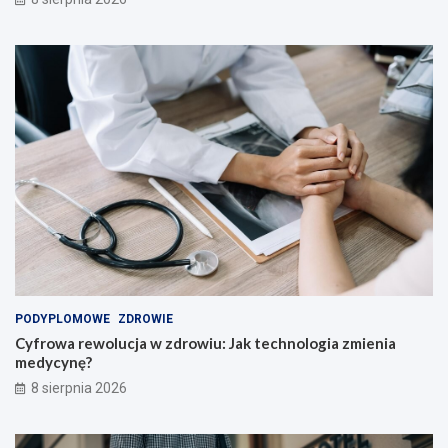
z
y
c
i
e
l
i
!
PODYPLOMOWE
ZDROWIE
Cyfrowa rewolucja w zdrowiu: Jak technologia zmienia
medycynę?
8 sierpnia 2026