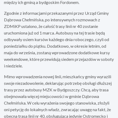
między ich gminą a bydgoskim Fordonem.
Zgodnie z informacjami przekazanymi przez Urząd Gminy
Dąbrowa Chełmińska, po intensywnych rozmowach z
ZDMiKP ustalono, że całość trasy linii nr 40 zostanie
uruchomiona już od 1 marca. Autobusy na tej trasie będą
odbywały osiem kursów każdego dnia roboczego, czyli od
poniedziałku do piątku. Dodatkowo, w okresie letnim, od
maja do września, zostaną wprowadzone dodatkowe kursy
weekendowe, które przewidują siedem przejazdów w soboty
i niedziele.
Mimo wprowadzenia nowej linii, mieszkańcy gminy wyrazili
swoje niezadowolenie, deklarując potrzebę obsługi dłuższej
trasy przez autobusy MZK w Bydgoszczy. Chcą, aby trasa
obejmowała więcej miejscowości w gminie Dąbrowa
Chełmińska. W celu wyrażenia swojego stanowiska, złożyli
oni petycję do lokalnych władz, zwracając uwagę na fakt, że
obecna trasa linii nr 40, obsługująca jedynie Ostromecko i