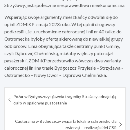
Strzyżawy, jest społecznie niesprawiedliwa i nieekonomiczna.
Wspierając swoje argumenty, mieszkańcy odwołali się do
opinii ZDMiKP z maja 2023 roku. W tej opinii drogowcy
podkreślili, że „uruchomienie całorocznej linii nr 40 tylko do
Ostromecka byłoby ofertą skierowaną do niewielkiej grupy
odbiorców. Linia obejmująca także centralny punkt Gminy,
czyli Dąbrowę Chełmińską, miałaby większy potencjał
pasażerski”. ZDMiKP przedstawiło wówczas dwa warianty
całorocznej linii na trasie Bydgoszcz Przylesie – Strzyżawa –
Ostromecko – Nowy Dwór – Dąbrowa Chełmińska.
Nawigacja
Pożar w Bydgoszczy ujawnia tragedię: Strażacy odnajdują
wpisu
ciało w spalonym pustostanie
Castorama w Bydgoszczy wsparła lokalne schronisko dla
zwierząt – realizacja idei CSR