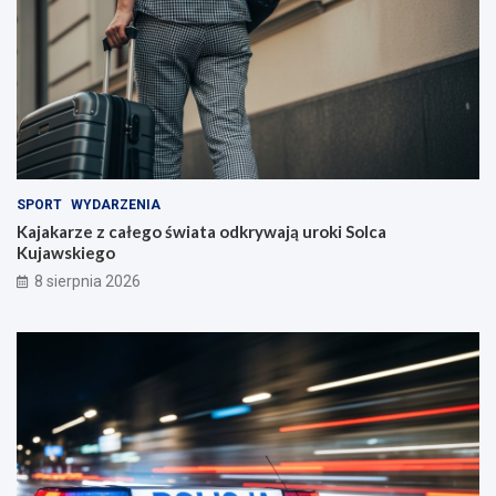
!
SPORT
WYDARZENIA
Kajakarze z całego świata odkrywają uroki Solca
Kujawskiego
8 sierpnia 2026