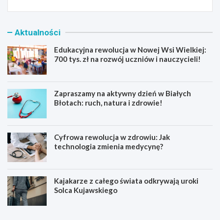
Aktualności
Edukacyjna rewolucja w Nowej Wsi Wielkiej:
700 tys. zł na rozwój uczniów i nauczycieli!
Zapraszamy na aktywny dzień w Białych
Błotach: ruch, natura i zdrowie!
Cyfrowa rewolucja w zdrowiu: Jak
technologia zmienia medycynę?
Kajakarze z całego świata odkrywają uroki
Solca Kujawskiego
E
Z
d
a