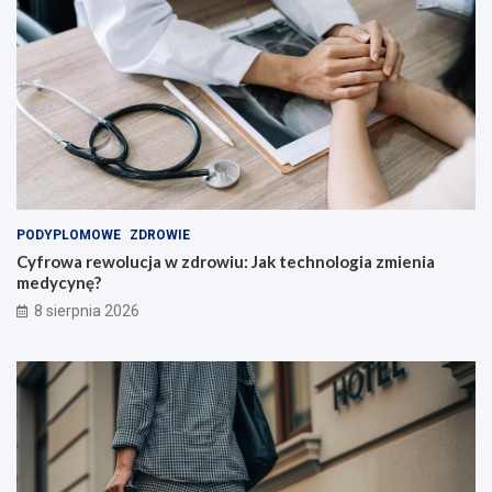
l
i
!
PODYPLOMOWE
ZDROWIE
Cyfrowa rewolucja w zdrowiu: Jak technologia zmienia
medycynę?
8 sierpnia 2026