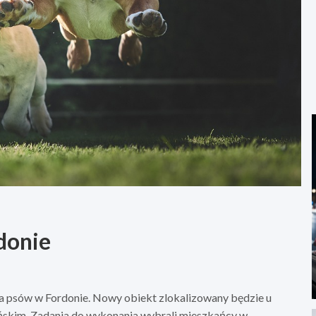
donie
la psów w Fordonie. Nowy obiekt zlokalizowany będzie u
ńskim. Zadania do wykonania wybrali mieszkańcy w