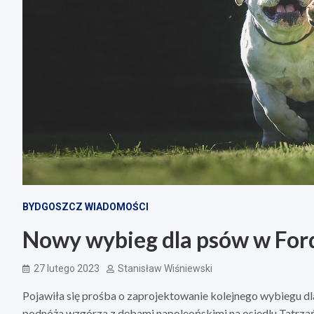
BYDGOSZCZ WIADOMOŚCI
Nowy wybieg dla psów w For
27 lutego 2023
Stanisław Wiśniewski
Pojawiła się prośba o zaprojektowanie kolejnego wybiegu d
podnóża wzgórza z dębami napoleońskimi na osiedlu Tatrza