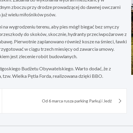
dnym zboczu przy drodze prowadzącej do dawnej owczarni
już wielu miłośników psów.
i na wygrodzeniu terenu, aby pies mógł biegać bez smyczy
 przeszkody do skoków, skocznie, hydranty przeciwpożarowe z
bawę. Pierwotnie zaplanowano również kosze na śmieci, ławki
przygotować w ciągu trzech miesięcy od zawarcia umowy.
kiem jest zlecenie robót budowlanych.
dgoskiego Budżetu Obywatelskiego. Warto dodać, że z
 tzw. Wielka Pętla Forda, realizowana dzięki BBO.
Od 6 marca rusza parking Parkuj i Jedź