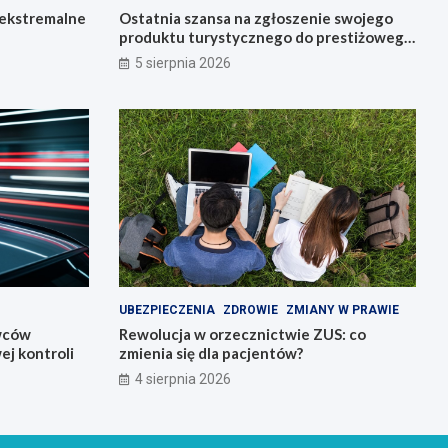
 ekstremalne
Ostatnia szansa na zgłoszenie swojego
produktu turystycznego do prestiżowego
konkursu POT
5 sierpnia 2026
UBEZPIECZENIA
ZDROWIE
ZMIANY W PRAWIE
owców
Rewolucja w orzecznictwie ZUS: co
j kontroli
zmienia się dla pacjentów?
4 sierpnia 2026