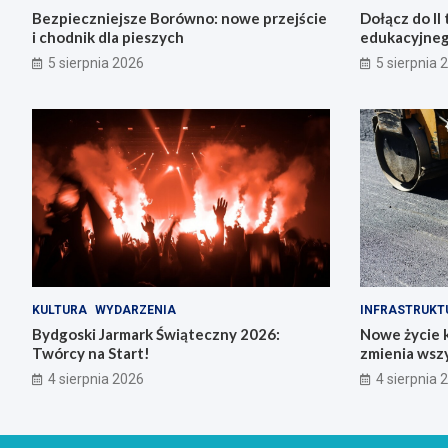
Bezpieczniejsze Borówno: nowe przejście
Dołącz do II 
i chodnik dla pieszych
edukacyjneg
5 sierpnia 2026
5 sierpnia 
KULTURA
WYDARZENIA
INFRASTRUKT
Bydgoski Jarmark Świąteczny 2026:
Nowe życie k
Twórcy na Start!
zmienia wsz
4 sierpnia 2026
4 sierpnia 