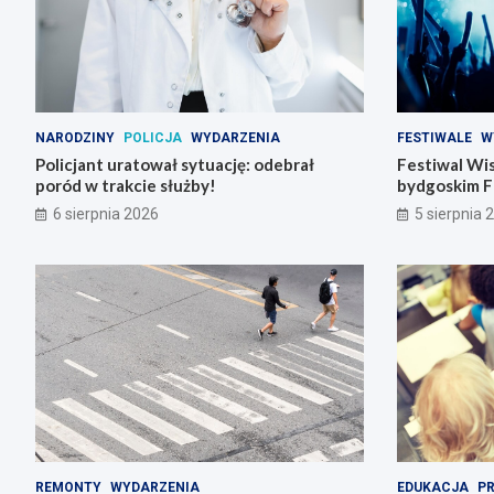
NARODZINY
POLICJA
WYDARZENIA
FESTIWALE
W
Policjant uratował sytuację: odebrał
Festiwal Wis
poród w trakcie służby!
bydgoskim F
6 sierpnia 2026
5 sierpnia 
REMONTY
WYDARZENIA
EDUKACJA
P