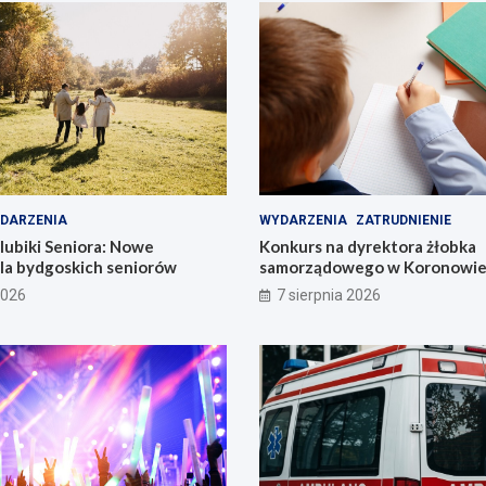
DARZENIA
WYDARZENIA
ZATRUDNIENIE
lubiki Seniora: Nowe
Konkurs na dyrektora żłobka
dla bydgoskich seniorów
samorządowego w Koronowie –
już dziś!
2026
7 sierpnia 2026