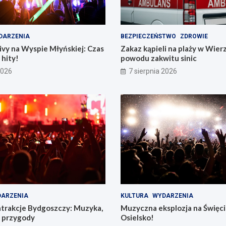
DARZENIA
BEZPIECZEŃSTWO
ZDROWIE
vy na Wyspie Młyńskiej: Czas
Zakaz kąpieli na plaży w Wier
hity!
powodu zakwitu sinic
2026
7 sierpnia 2026
ARZENIA
KULTURA
WYDARZENIA
atrakcje Bydgoszczy: Muzyka,
Muzyczna eksplozja na Święc
e przygody
Osielsko!