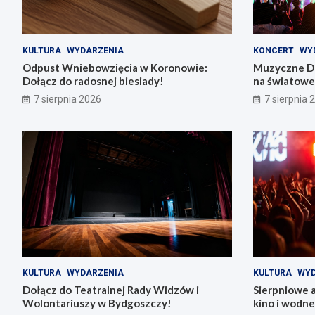
KULTURA
WYDARZENIA
KONCERT
WY
Odpust Wniebowzięcia w Koronowie:
Muzyczne Di
Dołącz do radosnej biesiady!
na światowe 
7 sierpnia 2026
7 sierpnia 
KULTURA
WYDARZENIA
KULTURA
WYD
Dołącz do Teatralnej Rady Widzów i
Sierpniowe 
Wolontariuszy w Bydgoszczy!
kino i wodn