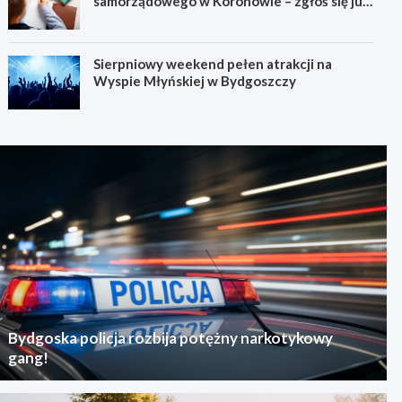
samorządowego w Koronowie – zgłoś się już
dziś!
Sierpniowy weekend pełen atrakcji na
Wyspie Młyńskiej w Bydgoszczy
Bydgoska policja rozbija potężny narkotykowy
gang!