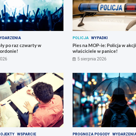
YDARZENIA
POLICJA
WYPADKI
ły po raz czwarty w
Pies na MOP-ie: Policja w akcji
ordonie!
właściciele w panice!
2026
5 sierpnia 2026
ROJEKTY
WSPARCIE
PROGNOZA POGODY
WYDARZENI