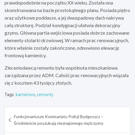
prawdopodobnie na początku XX wieku. Została ona
skonstruowana na bazie prostokątnego planu. Posiada piętro
oraz użytkowe poddasze, a jej dwuspadowy dach nakrywa
całą strukturę. Podział kondygnacji ułatwia dekoracyjny
gzyms. Główna partia wejściowa posiada dobrze zachowane
elementy stolarki drzwiowej. W ramach prac renowacyjnych,
które właśnie zostały zakończone, odnowiono elewację
frontową kamienicy.
Zleceniodawcą remontu była wspólnota mieszkaniowa
zarządzana przez ADM. Całość prac renowacyjnych wiązała
się z kosztem 43 tysięcy złotych.
Tags:
kamienice
,
remonty
Nawigacja
Funkcjonariusze Komisariatu Policji Bydgoszcz –
wpisu
Śródmieście poszukują nieznajomego mężczyzny