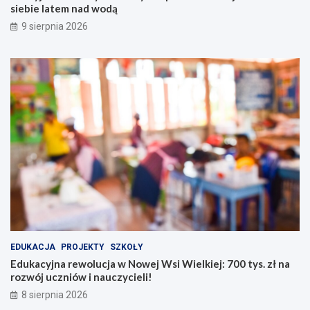
ż
e
siebie latem nad wodą
y
j
9 sierpnia 2026
b
W
e
s
z
i
p
W
i
i
e
e
c
l
z
k
e
i
ń
e
s
j
t
:
w
7
a
0
:
0
j
t
a
y
EDUKACJA
PROJEKTY
SZKOŁY
k
s
Edukacyjna rewolucja w Nowej Wsi Wielkiej: 700 tys. zł na
d
.
rozwój uczniów i nauczycieli!
b
z
8 sierpnia 2026
a
ł
ć
n