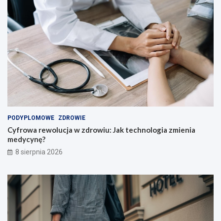
e
l
i
!
PODYPLOMOWE
ZDROWIE
Cyfrowa rewolucja w zdrowiu: Jak technologia zmienia
medycynę?
8 sierpnia 2026