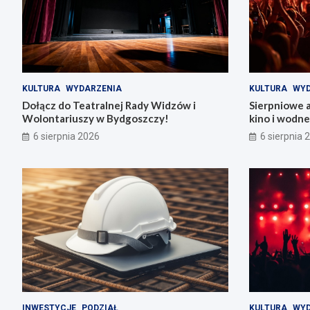
KULTURA
WYDARZENIA
KULTURA
WYD
Dołącz do Teatralnej Rady Widzów i
Sierpniowe 
Wolontariuszy w Bydgoszczy!
kino i wodn
6 sierpnia 2026
6 sierpnia 
INWESTYCJE
PODZIAŁ
KULTURA
WYD