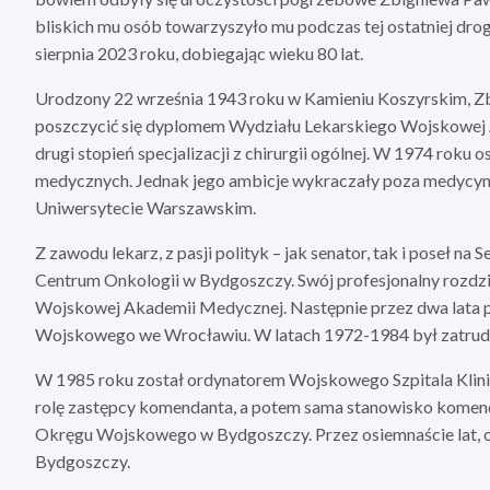
bliskich mu osób towarzyszyło mu podczas tej ostatniej dro
sierpnia 2023 roku, dobiegając wieku 80 lat.
Urodzony 22 września 1943 roku w Kamieniu Koszyrskim, Zb
poszczycić się dyplomem Wydziału Lekarskiego Wojskowej A
drugi stopień specjalizacji z chirurgii ogólnej. W 1974 roku
medycznych. Jednak jego ambicje wykraczały poza medycy
Uniwersytecie Warszawskim.
Z zawodu lekarz, z pasji polityk – jak senator, tak i poseł na
Centrum Onkologii w Bydgoszczy. Swój profesjonalny rozdzia
Wojskowej Akademii Medycznej. Następnie przez dwa lata p
Wojskowego we Wrocławiu. W latach 1972-1984 był zatrudni
W 1985 roku został ordynatorem Wojskowego Szpitala Klinic
rolę zastępcy komendanta, a potem sama stanowisko komen
Okręgu Wojskowego w Bydgoszczy. Przez osiemnaście lat, 
Bydgoszczy.