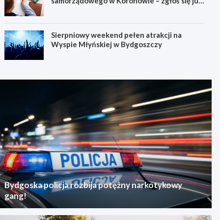
samorządowego w Koronowie – zgłoś się już
dziś!
Sierpniowy weekend pełen atrakcji na
Wyspie Młyńskiej w Bydgoszczy
Bydgoska policja rozbija potężny narkotykowy
gang!