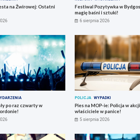
sta na Żwirowej: Ostatni
Festiwal Pozytywka w Bydgos
magię baśni i sztuki!
2026
6 sierpnia 2026
YDARZENIA
POLICJA
WYPADKI
ły po raz czwarty w
Pies na MOP-ie: Policja w akcji
ordonie!
właściciele w panice!
2026
5 sierpnia 2026