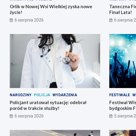
Orlik w Nowej Wsi Wielkiej zyska nowe
Taneczna Fie
życie!
Finał Lata!
6 sierpnia 2026
6 sierpnia 
NARODZINY
POLICJA
WYDARZENIA
FESTIWALE
W
Policjant uratował sytuację: odebrał
Festiwal Wis
poród w trakcie służby!
bydgoskim F
6 sierpnia 2026
5 sierpnia 