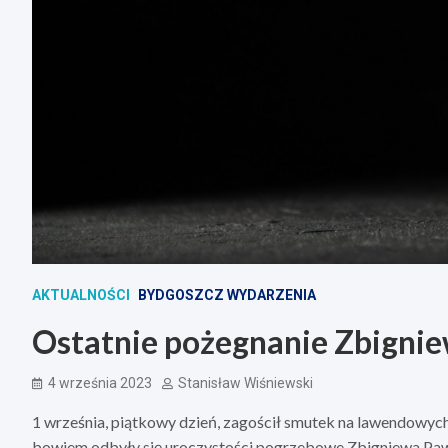
AKTUALNOŚCI
BYDGOSZCZ WYDARZENIA
Ostatnie pożegnanie Zbigni
4 września 2023
Stanisław Wiśniewski
1 września, piątkowy dzień, zagościł smutek na lawendowych
bowiem odbyły się uroczystości pogrzebowe Zbigniewa Pawło