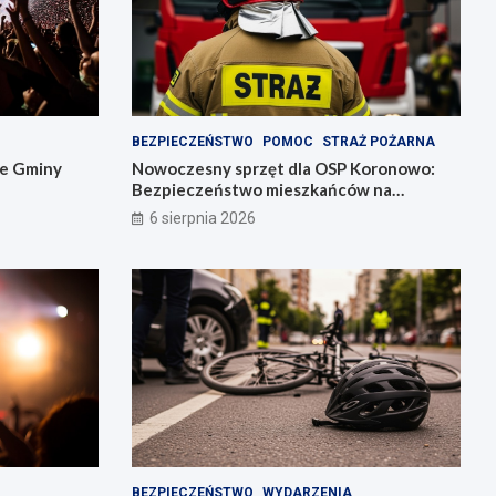
BEZPIECZEŃSTWO
POMOC
STRAŻ POŻARNA
ie Gminy
Nowoczesny sprzęt dla OSP Koronowo:
Bezpieczeństwo mieszkańców na
pierwszym miejscu!
6 sierpnia 2026
BEZPIECZEŃSTWO
WYDARZENIA