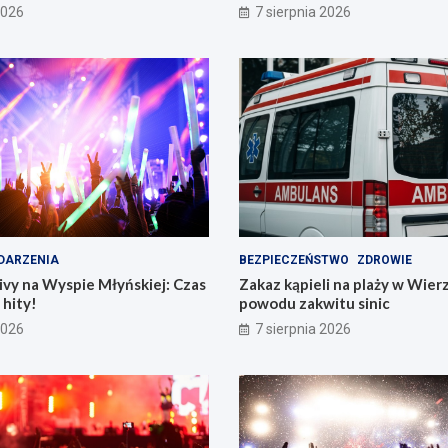
już dziś!
2026
7 sierpnia 2026
DARZENIA
BEZPIECZEŃSTWO
ZDROWIE
vy na Wyspie Młyńskiej: Czas
Zakaz kąpieli na plaży w Wier
hity!
powodu zakwitu sinic
2026
7 sierpnia 2026