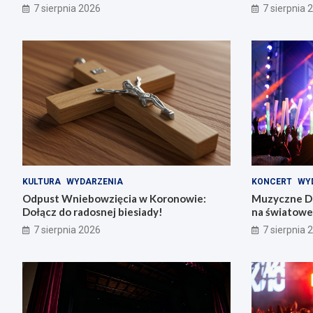
7 sierpnia 2026
7 sierpnia 
KULTURA
WYDARZENIA
KONCERT
WY
Odpust Wniebowzięcia w Koronowie:
Muzyczne Di
Dołącz do radosnej biesiady!
na światowe 
7 sierpnia 2026
7 sierpnia 