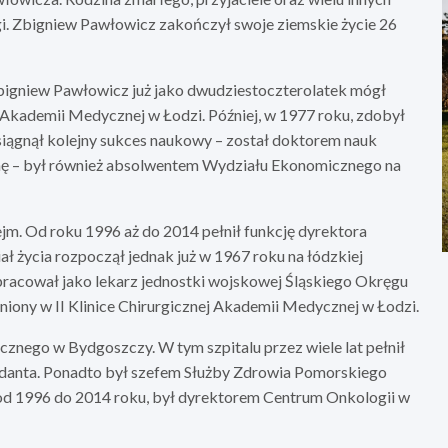
gi. Zbigniew Pawłowicz zakończył swoje ziemskie życie 26
igniew Pawłowicz już jako dwudziestoczterolatek mógł
kademii Medycznej w Łodzi. Później, w 1977 roku, zdobył
 osiągnął kolejny sukces naukowy – został doktorem nauk
nę – był również absolwentem Wydziału Ekonomicznego na
 Sejm. Od roku 1996 aż do 2014 pełnił funkcję dyrektora
ł życia rozpoczął jednak już w 1967 roku na łódzkiej
racował jako lekarz jednostki wojskowej Śląskiego Okręgu
ony w II Klinice Chirurgicznej Akademii Medycznej w Łodzi.
znego w Bydgoszczy. W tym szpitalu przez wiele lat pełnił
danta. Ponadto był szefem Służby Zdrowia Pomorskiego
od 1996 do 2014 roku, był dyrektorem Centrum Onkologii w