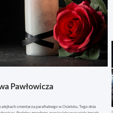
ewa Pawłowicza
 alejkach cmentarza parafialnego w Osielsku. Tego dnia
wicza. Rodzina zmarłego, przyjaciele oraz wielu innych