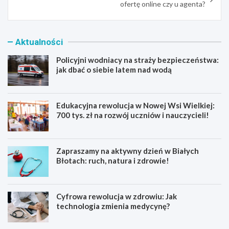
ofertę online czy u agenta?
Aktualności
Policyjni wodniacy na straży bezpieczeństwa:
jak dbać o siebie latem nad wodą
Edukacyjna rewolucja w Nowej Wsi Wielkiej:
700 tys. zł na rozwój uczniów i nauczycieli!
Zapraszamy na aktywny dzień w Białych
Błotach: ruch, natura i zdrowie!
Cyfrowa rewolucja w zdrowiu: Jak
technologia zmienia medycynę?
P
E