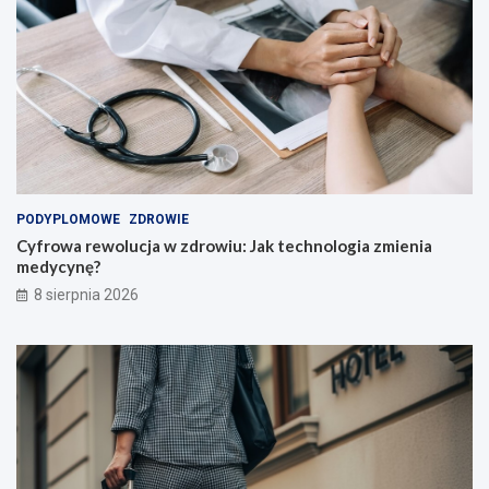
i
!
PODYPLOMOWE
ZDROWIE
Cyfrowa rewolucja w zdrowiu: Jak technologia zmienia
medycynę?
8 sierpnia 2026