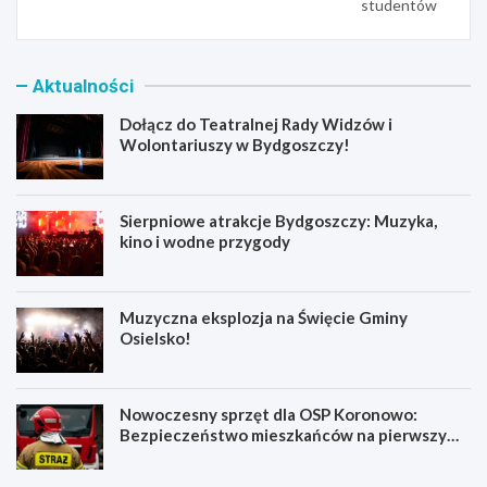
studentów
Aktualności
Dołącz do Teatralnej Rady Widzów i
Wolontariuszy w Bydgoszczy!
Sierpniowe atrakcje Bydgoszczy: Muzyka,
kino i wodne przygody
Muzyczna eksplozja na Święcie Gminy
Osielsko!
Nowoczesny sprzęt dla OSP Koronowo:
Bezpieczeństwo mieszkańców na pierwszym
miejscu!
D
S
o
i