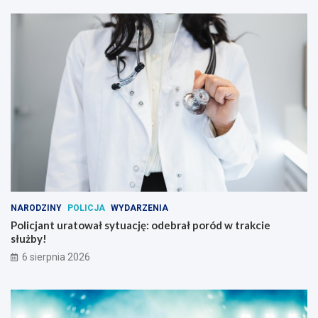
NARODZINY
POLICJA
WYDARZENIA
Policjant uratował sytuację: odebrał poród w trakcie
służby!
6 sierpnia 2026