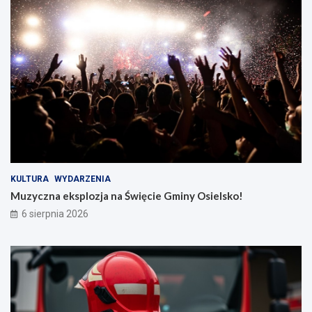
z
y
c
g
z
o
y
d
!
y
KULTURA
WYDARZENIA
Muzyczna eksplozja na Święcie Gminy Osielsko!
6 sierpnia 2026