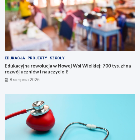
w
a
o
k
l
t
u
y
c
w
j
n
a
y
w
d
N
z
EDUKACJA
PROJEKTY
SZKOŁY
o
i
w
e
Edukacyjna rewolucja w Nowej Wsi Wielkiej: 700 tys. zł na
e
ń
rozwój uczniów i nauczycieli!
j
w
8 sierpnia 2026
W
B
s
i
i
a
W
ł
i
y
e
c
l
h
k
B
i
ł
e
o