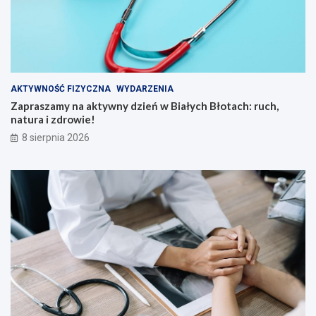
j
t
:
a
7
c
0
h
0
:
t
r
y
u
AKTYWNOŚĆ FIZYCZNA
WYDARZENIA
s
c
Zapraszamy na aktywny dzień w Białych Błotach: ruch,
.
h
natura i zdrowie!
z
,
8 sierpnia 2026
ł
n
n
a
a
t
r
u
o
r
z
a
w
i
ó
z
j
d
u
r
c
o
z
w
n
i
i
e