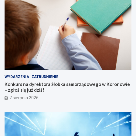
i
c
h
s
e
n
i
o
r
ó
w
WYDARZENIA
ZATRUDNIENIE
Konkurs na dyrektora żłobka samorządowego w Koronowie
– zgłoś się już dziś!
7 sierpnia 2026