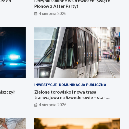
US: co
Dożynki Gminne w Otowicach: Święto
Plonów z After Party!
4 sierpnia 2026
INWESTYCJE
KOMUNIKACJA PUBLICZNA
iszczył
Zielone torowisko i nowa trasa
tramwajowa na Szwederowie – start
budowy!
4 sierpnia 2026