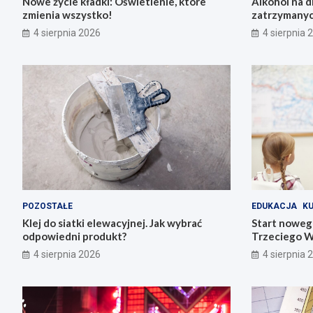
Nowe życie kładki: Oświetlenie, które
Alkohol na 
zmienia wszystko!
zatrzymanyc
4 sierpnia 2026
4 sierpnia 
POZOSTAŁE
EDUKACJA
K
Klej do siatki elewacyjnej. Jak wybrać
Start noweg
odpowiedni produkt?
Trzeciego W
4 sierpnia 2026
4 sierpnia 