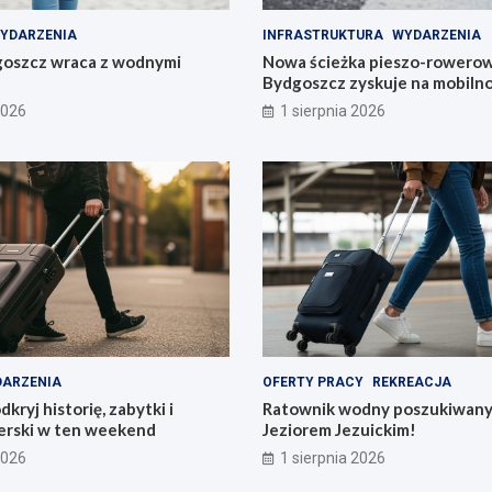
YDARZENIA
INFRASTRUKTURA
WYDARZENIA
goszcz wraca z wodnymi
Nowa ścieżka pieszo-rowerow
Bydgoszcz zyskuje na mobilno
2026
1 sierpnia 2026
ARZENIA
OFERTY PRACY
REKREACJA
kryj historię, zabytki i
Ratownik wodny poszukiwany
terski w ten weekend
Jeziorem Jezuickim!
2026
1 sierpnia 2026