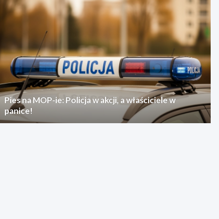
Pies na MOP-ie: Policja w akcji, a właściciele w
panice!