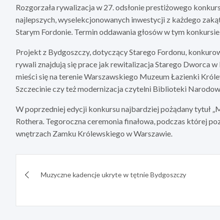
Rozgorzała rywalizacja w 27. odsłonie prestiżowego konku
najlepszych, wyselekcjonowanych inwestycji z każdego zakątk
Starym Fordonie. Termin oddawania głosów w tym konkursie 
Projekt z Bydgoszczy, dotyczący Starego Fordonu, konkurow
rywali znajdują się prace jak rewitalizacja Starego Dworca w
mieści się na terenie Warszawskiego Muzeum Łazienki Kr
Szczecinie czy też modernizacja czytelni Biblioteki Narodowe
W poprzedniej edycji konkursu najbardziej pożądany tytuł
Rothera. Tegoroczna ceremonia finałowa, podczas której po
wnętrzach Zamku Królewskiego w Warszawie.
Nawigacja
Muzyczne kadencje ukryte w tętnie Bydgoszczy
wpisu