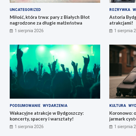
UNCATEGORIZED
ROZRYWKA
W
Miłość, która trwa: pary z Białych Błot
Astoria Byd
nagrodzone za długie małżeństwa
atrakcjami!
1 sierpnia 2026
1 sierpnia 
PODSUMOWANIE
WYDARZENIA
KULTURA
WYD
Wakacyjne atrakcje w Bydgoszczy:
Koronowo: od
koncerty, spacery i warsztaty!
jarmark cys
1 sierpnia 2026
1 sierpnia 