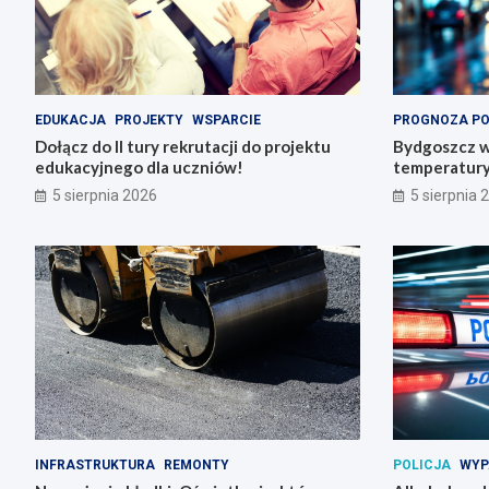
EDUKACJA
PROJEKTY
WSPARCIE
PROGNOZA P
Dołącz do II tury rekrutacji do projektu
Bydgoszcz w
edukacyjnego dla uczniów!
temperatury 
5 sierpnia 2026
5 sierpnia 
INFRASTRUKTURA
REMONTY
POLICJA
WYP