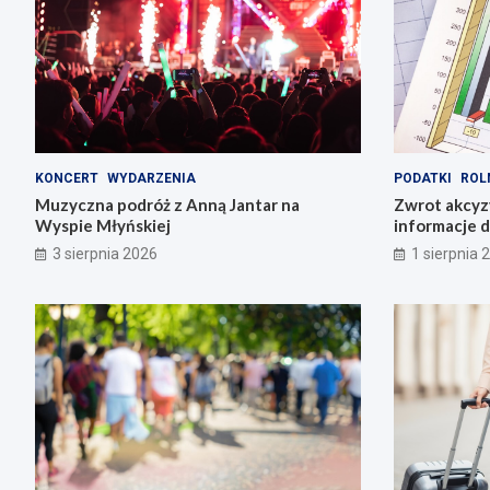
KONCERT
WYDARZENIA
PODATKI
ROL
Muzyczna podróż z Anną Jantar na
Zwrot akcyz
Wyspie Młyńskiej
informacje d
3 sierpnia 2026
1 sierpnia 