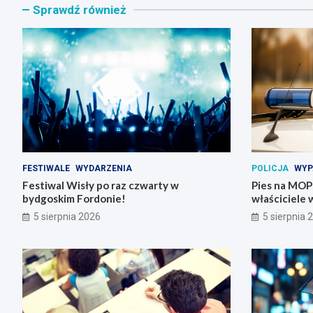
Sprawdź również
FESTIWALE
WYDARZENIA
POLICJA
WYP
Festiwal Wisły po raz czwarty w
Pies na MOP-i
bydgoskim Fordonie!
właściciele 
5 sierpnia 2026
5 sierpnia 