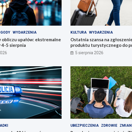
OGODY
WYDARZENIA
KULTURA
WYDARZENIA
 obliczu upałów: ekstremalne
Ostatnia szansa na zgłoszeni
4-5 sierpnia
produktu turystycznego do p
konkursu POT
2026
5 sierpnia 2026
ADKI
UBEZPIECZENIA
ZDROWIE
ZMIAN