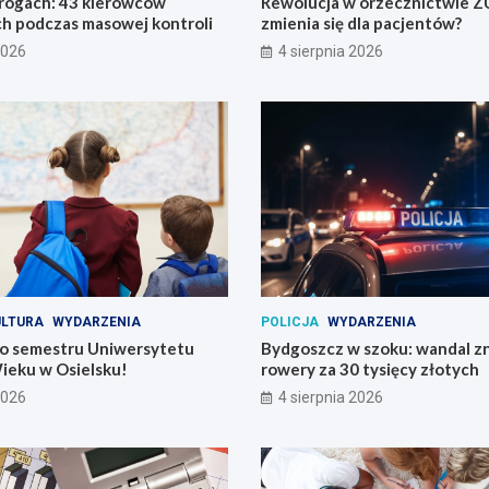
drogach: 43 kierowców
Rewolucja w orzecznictwie Z
h podczas masowej kontroli
zmienia się dla pacjentów?
2026
4 sierpnia 2026
ULTURA
WYDARZENIA
POLICJA
WYDARZENIA
o semestru Uniwersytetu
Bydgoszcz w szoku: wandal zn
ieku w Osielsku!
rowery za 30 tysięcy złotych
2026
4 sierpnia 2026