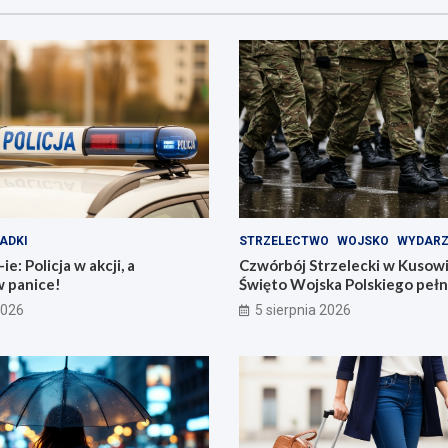
ADKI
STRZELECTWO
WOJSKO
WYDARZ
e: Policja w akcji, a
Czwórbój Strzelecki w Kusow
w panice!
Święto Wojska Polskiego pełn
2026
5 sierpnia 2026