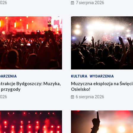
2026
7 sierpnia 2026
ARZENIA
KULTURA
WYDARZENIA
atrakcje Bydgoszczy: Muzyka,
Muzyczna eksplozja na Święc
e przygody
Osielsko!
2026
6 sierpnia 2026