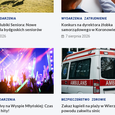
DARZENIA
WYDARZENIA
ZATRUDNIENIE
lubiki Seniora: Nowe
Konkurs na dyrektora żłobka
dla bydgoskich seniorów
samorządowego w Koronowie –
już dziś!
2026
7 sierpnia 2026
DARZENIA
BEZPIECZEŃSTWO
ZDROWIE
vy na Wyspie Młyńskiej: Czas
Zakaz kąpieli na plaży w Wier
hity!
powodu zakwitu sinic