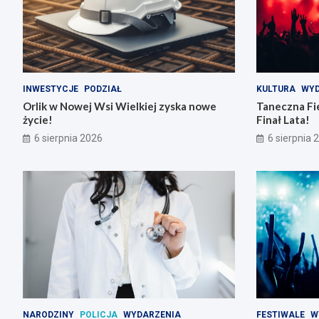
INWESTYCJE
PODZIAŁ
KULTURA
WYD
Orlik w Nowej Wsi Wielkiej zyska nowe
Taneczna Fie
życie!
Finał Lata!
6 sierpnia 2026
6 sierpnia 
NARODZINY
POLICJA
WYDARZENIA
FESTIWALE
W