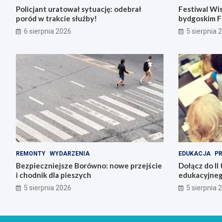
Policjant uratował sytuację: odebrał
Festiwal Wis
poród w trakcie służby!
bydgoskim F
6 sierpnia 2026
5 sierpnia 
REMONTY
WYDARZENIA
EDUKACJA
P
Bezpieczniejsze Borówno: nowe przejście
Dołącz do II 
i chodnik dla pieszych
edukacyjneg
5 sierpnia 2026
5 sierpnia 