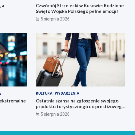
, a
Czwórbój Strzelecki w Kusowie: Rodzinne
Święto Wojska Polskiego pełne emocji!
5 sierpnia 2026
A
KULTURA
WYDARZENIA
 ekstremalne
Ostatnia szansa na zgłoszenie swojego
produktu turystycznego do prestiżowego
konkursu POT
5 sierpnia 2026