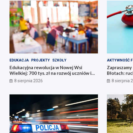
EDUKACJA
PROJEKTY
SZKOŁY
AKTYWNOŚĆ F
Edukacyjna rewolucja w Nowej Wsi
Zapraszamy 
Wielkiej: 700 tys. zł na rozwój uczniów i
Błotach: ruc
nauczycieli!
8 sierpnia 2026
8 sierpnia 