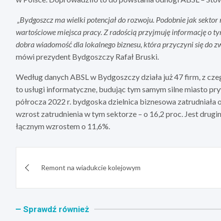
„Bydgoszcz ma wielki potencjał do rozwoju. Podobnie jak sektor
wartościowe miejsca pracy. Z radością przyjmuję informację o t
dobra wiadomość dla lokalnego biznesu, która przyczyni się do 
mówi prezydent Bydgoszczy Rafał Bruski.
Według danych ABSL w Bydgoszczy działa już 47 firm, z cze
to usługi informatyczne, budując tym samym silne miasto pr
półrocza 2022 r. bydgoska dzielnica biznesowa zatrudniała o
wzrost zatrudnienia w tym sektorze – o 16,2 proc. Jest drug
łącznym wzrostem o 11,6%.
Nawigacja
Remont na wiadukcie kolejowym
wpisu
Sprawdź również