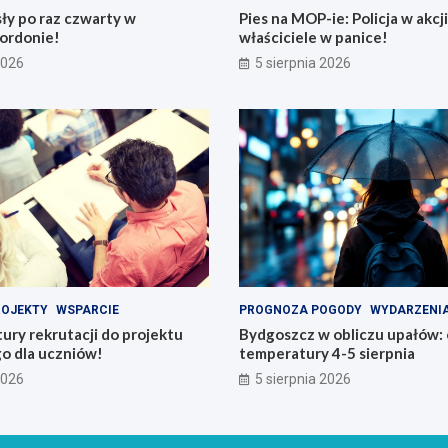
ły po raz czwarty w
Pies na MOP-ie: Policja w akcji
ordonie!
właściciele w panice!
2026
5 sierpnia 2026
ROJEKTY
WSPARCIE
PROGNOZA POGODY
WYDARZENI
tury rekrutacji do projektu
Bydgoszcz w obliczu upałów:
o dla uczniów!
temperatury 4-5 sierpnia
2026
5 sierpnia 2026