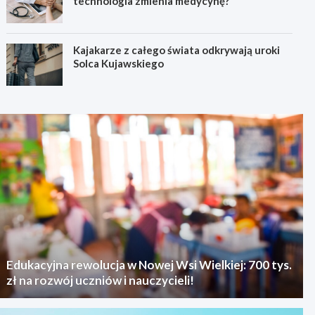
technologia zmienia medycynę?
Kajakarze z całego świata odkrywają uroki
Solca Kujawskiego
Edukacyjna rewolucja w Nowej Wsi Wielkiej: 700 tys.
zł na rozwój uczniów i nauczycieli!