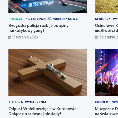
POLICJA
PRZESTĘPCZOŚĆ NARKOTYKOWA
SENIORZY
WY
Bydgoska policja rozbija potężny
Osiedlowe K
narkotykowy gang!
możliwości 
7 sierpnia 2026
7 sierpnia 
KULTURA
WYDARZENIA
KONCERT
WY
Odpust Wniebowzięcia w Koronowie:
Muzyczne Di
Dołącz do radosnej biesiady!
na światowe 