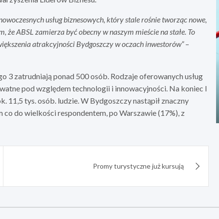
 nowoczesnych usług biznesowych, który stale rośnie tworząc nowe,
ym, że ABSL zamierza być obecny w naszym mieście na stałe. To
zwiększenia atrakcyjności Bydgoszczy w oczach inwestorów”
–
go 3 zatrudniają ponad 500 osób. Rodzaje oferowanych usług
ywatne pod względem technologii i innowacyjności. Na koniec I
k. 11,5 tys. osób. ludzie. W Bydgoszczy nastąpił znaczny
im co do wielkości respondentem, po Warszawie (17%), z
Promy turystyczne już kursują