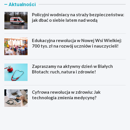
Aktualności
Policyjni wodniacy na straży bezpieczeństwa:
jak dbać o siebie latem nad wodą
Edukacyjna rewolucja w Nowej Wsi Wielkiej:
700 tys. zł na rozwój uczniów i nauczycieli!
Zapraszamy na aktywny dzień w Białych
Błotach: ruch, natura i zdrowie!
Cyfrowa rewolucja w zdrowiu: Jak
technologia zmienia medycynę?
P
E
o
d
l
u
i
k
c
a