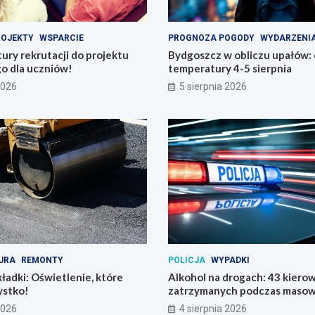
ROJEKTY
WSPARCIE
PROGNOZA POGODY
WYDARZENI
tury rekrutacji do projektu
Bydgoszcz w obliczu upałów:
o dla uczniów!
temperatury 4-5 sierpnia
2026
5 sierpnia 2026
URA
REMONTY
POLICJA
WYPADKI
ładki: Oświetlenie, które
Alkohol na drogach: 43 kier
ystko!
zatrzymanych podczas masowe
2026
4 sierpnia 2026