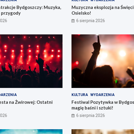
ARZENIA
KULTURA
WYDARZENIA
atrakcje Bydgoszczy: Muzyka,
Muzyczna eksplozja na Święc
e przygody
Osielsko!
2026
6 sierpnia 2026
ARZENIA
KULTURA
WYDARZENIA
sta na Żwirowej: Ostatni
Festiwal Pozytywka w Bydgos
magię baśni i sztuki!
2026
6 sierpnia 2026