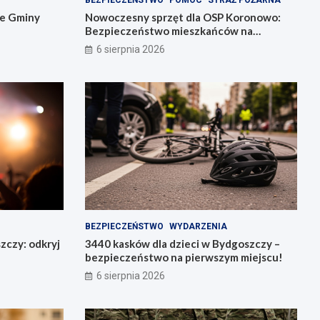
BEZPIECZEŃSTWO
POMOC
STRAŻ POŻARNA
ie Gminy
Nowoczesny sprzęt dla OSP Koronowo:
Bezpieczeństwo mieszkańców na
pierwszym miejscu!
6 sierpnia 2026
BEZPIECZEŃSTWO
WYDARZENIA
zczy: odkryj
3440 kasków dla dzieci w Bydgoszczy –
bezpieczeństwo na pierwszym miejscu!
6 sierpnia 2026