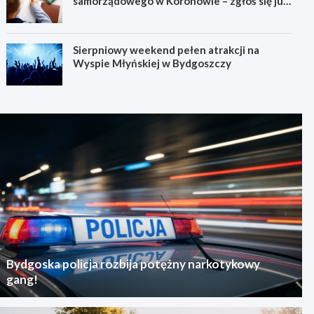
samorządowego w Koronowie – zgłoś się już
dziś!
Sierpniowy weekend pełen atrakcji na
Wyspie Młyńskiej w Bydgoszczy
Bydgoska policja rozbija potężny narkotykowy
gang!