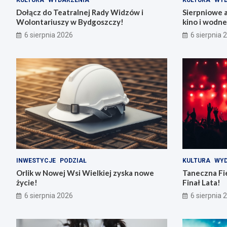
KULTURA
WYDARZENIA
KULTURA
WYD
Dołącz do Teatralnej Rady Widzów i
Sierpniowe 
Wolontariuszy w Bydgoszczy!
kino i wodn
6 sierpnia 2026
6 sierpnia 
INWESTYCJE
PODZIAŁ
KULTURA
WYD
Orlik w Nowej Wsi Wielkiej zyska nowe
Taneczna Fie
życie!
Finał Lata!
6 sierpnia 2026
6 sierpnia 