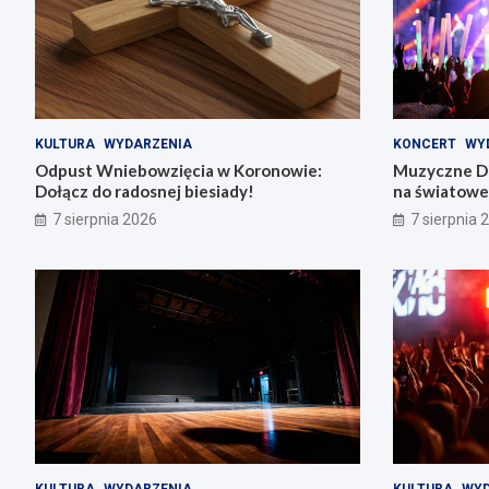
KULTURA
WYDARZENIA
KONCERT
WY
Odpust Wniebowzięcia w Koronowie:
Muzyczne Di
Dołącz do radosnej biesiady!
na światowe 
7 sierpnia 2026
7 sierpnia 