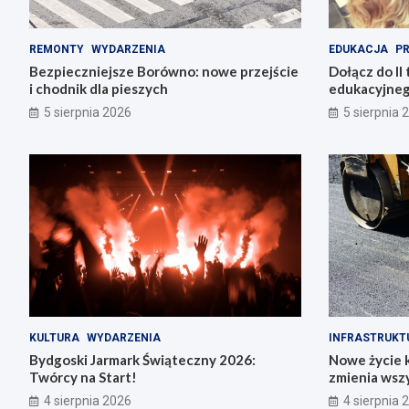
REMONTY
WYDARZENIA
EDUKACJA
P
Bezpieczniejsze Borówno: nowe przejście
Dołącz do II 
i chodnik dla pieszych
edukacyjneg
5 sierpnia 2026
5 sierpnia 
KULTURA
WYDARZENIA
INFRASTRUKT
Bydgoski Jarmark Świąteczny 2026:
Nowe życie k
Twórcy na Start!
zmienia wsz
4 sierpnia 2026
4 sierpnia 