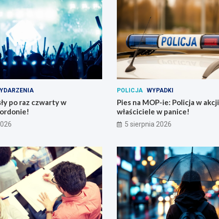
YDARZENIA
POLICJA
WYPADKI
ły po raz czwarty w
Pies na MOP-ie: Policja w akcji
ordonie!
właściciele w panice!
2026
5 sierpnia 2026