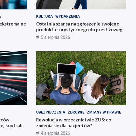
A
KULTURA
WYDARZENIA
 ekstremalne
Ostatnia szansa na zgłoszenie swojego
produktu turystycznego do prestiżowego
konkursu POT
5 sierpnia 2026
UBEZPIECZENIA
ZDROWIE
ZMIANY W PRAWIE
owców
Rewolucja w orzecznictwie ZUS: co
j kontroli
zmienia się dla pacjentów?
4 sierpnia 2026