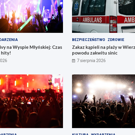
DARZENIA
BEZPIECZEŃSTWO
ZDROWIE
vy na Wyspie Młyńskiej: Czas
Zakaz kąpieli na plaży w Wier
hity!
powodu zakwitu sinic
2026
7 sierpnia 2026