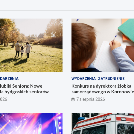
DARZENIA
WYDARZENIA
ZATRUDNIENIE
lubiki Seniora: Nowe
Konkurs na dyrektora żłobka
dla bydgoskich seniorów
samorządowego w Koronowie –
już dziś!
2026
7 sierpnia 2026