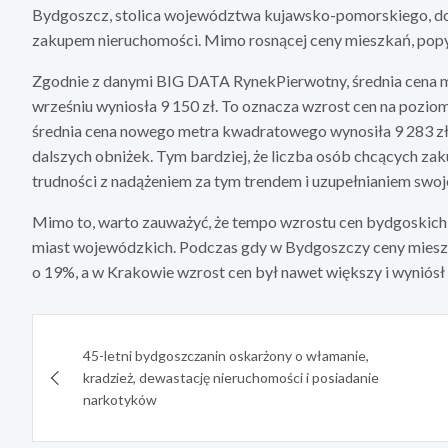
Bydgoszcz, stolica województwa kujawsko-pomorskiego, do
zakupem nieruchomości. Mimo rosnącej ceny mieszkań, popyt
Zgodnie z danymi BIG DATA RynekPierwotny, średnia cena 
wrześniu wyniosła 9 150 zł. To oznacza wzrost cen na poziom
średnia cena nowego metra kwadratowego wynosiła 9 283 zł,
dalszych obniżek. Tym bardziej, że liczba osób chcących za
trudności z nadążeniem za tym trendem i uzupełnianiem swoje
Mimo to, warto zauważyć, że tempo wzrostu cen bydgoskich
miast wojewódzkich. Podczas gdy w Bydgoszczy ceny miesz
o 19%, a w Krakowie wzrost cen był nawet większy i wyniósł
Nawigacja
45-letni bydgoszczanin oskarżony o włamanie,
wpisu
kradzież, dewastację nieruchomości i posiadanie
narkotyków