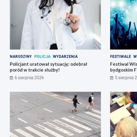
NARODZINY
POLICJA
WYDARZENIA
FESTIWALE
W
Policjant uratował sytuację: odebrał
Festiwal Wis
poród w trakcie służby!
bydgoskim F
6 sierpnia 2026
5 sierpnia 