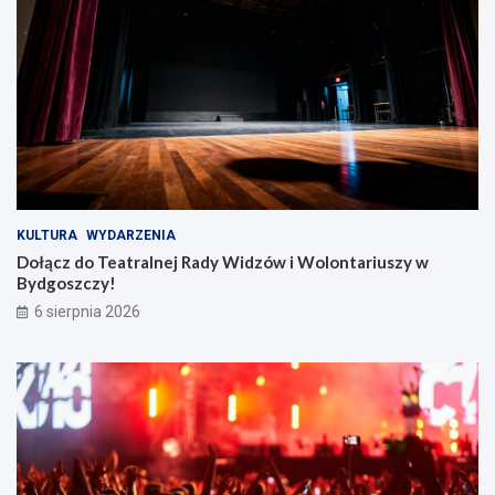
i
o
e
l
!
o
n
t
a
r
i
u
s
z
KULTURA
WYDARZENIA
y
Dołącz do Teatralnej Rady Widzów i Wolontariuszy w
w
Bydgoszczy!
B
6 sierpnia 2026
y
d
g
o
s
z
c
z
y