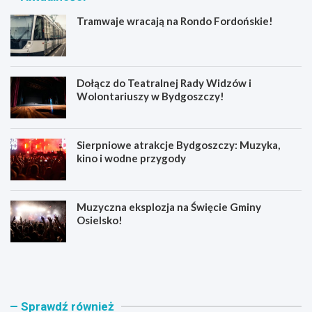
Tramwaje wracają na Rondo Fordońskie!
Dołącz do Teatralnej Rady Widzów i
Wolontariuszy w Bydgoszczy!
Sierpniowe atrakcje Bydgoszczy: Muzyka,
kino i wodne przygody
Muzyczna eksplozja na Święcie Gminy
Osielsko!
T
D
r
o
a
ł
m
ą
w
c
Sprawdź również
a
z